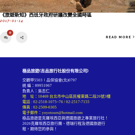
《旅遊新知》西班牙政府研議改變全國時區
2017-01-14
0
READ MORE
極品旅遊(吉品旅行社股份有限公司)
交觀甲5503∣品保協會(北)0797
統 編：89951967
負責人：吳志仁
地 址：10469 台北市中山區民權東路二段26號3樓
電話 :
02-2518-1075~76
/
02-2517-7155
傳真 : 02-2509-0305
電子郵件：
yoyotours@hotmail.com
極品旅遊是克羅埃西亞與德國旅遊之專業旅行社！
2026
克羅埃西亞旅行團
、德瑞行程及
德國旅遊行
程
，期待您的參與！