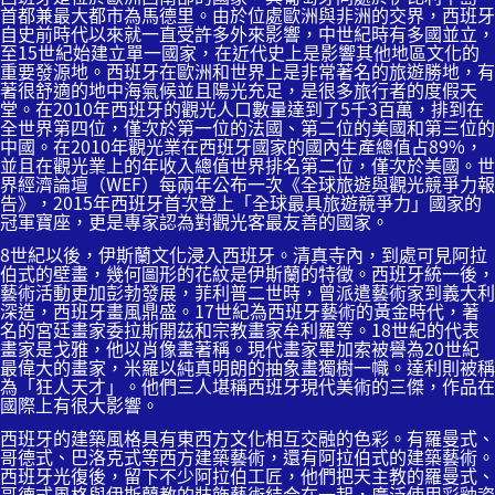
首都兼最大都市為馬德里。由於位處歐洲與非洲的交界，西班牙
自史前時代以來就一直受許多外來影響，中世紀時有多國並立，
至15世紀始建立單一國家，在近代史上是影響其他地區文化的
重要發源地。西班牙在歐洲和世界上是非常著名的旅遊勝地，有
著很舒適的地中海氣候並且陽光充足，是很多旅行者的度假天
堂。在2010年西班牙的觀光人口數量達到了5千3百萬，排到在
全世界第四位，僅次於第一位的法國、第二位的美國和第三位的
中國。在2010年觀光業在西班牙國家的國內生產總值占89%，
並且在觀光業上的年收入總值世界排名第二位，僅次於美國。世
界經濟論壇（WEF）每兩年公布一次《全球旅遊與觀光競爭力報
告》，2015年西班牙首次登上「全球最具旅遊競爭力」國家的
冠軍寶座，更是專家認為對觀光客最友善的國家。
8世紀以後，伊斯蘭文化浸入西班牙。清真寺內，到處可見阿拉
伯式的壁畫，幾何圖形的花紋是伊斯蘭的特徵。西班牙統一後，
藝術活動更加彭勃發展，菲利普二世時，曾派遣藝術家到義大利
深造，西班牙畫風鼎盛。17世紀為西班牙藝術的黃金時代，著
名的宮廷畫家委拉斯開茲和宗教畫家牟利羅等。18世紀的代表
畫家是戈雅，他以肖像畫著稱。現代畫家畢加索被譽為20世紀
最偉大的畫家，米羅以純真明朗的抽象畫獨樹一幟。達利則被稱
為「狂人天才」。他們三人堪稱西班牙現代美術的三傑，作品在
國際上有很大影響。
西班牙的建築風格具有東西方文化相互交融的色彩。有羅曼式、
哥德式、巴洛克式等西方建築藝術，還有阿拉伯式的建築藝術。
西班牙光復後，留下不少阿拉伯工匠，他們把天主教的羅曼式、
哥德式風格與伊斯蘭教的裝飾藝術結合在一起，廣泛使用彩釉瓷