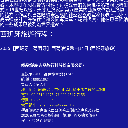
磚，木塊拼花和石膏等材料。這種綜合的藝術風格名為穆德哈爾
式。19世紀以後，天才建築家高第以優美的曲線來作為建築物
的結構，作品以巴塞隆納未完成的神聖家族教堂為代表。此外，
高第還設計了許多住宅和公園等建築，範圍很廣。他在巴塞隆納
的一些成果已被列為世界遺產。
西班牙旅遊行程：
2025【西班牙、葡萄牙】西葡浪漫戀曲14日 (西班牙旅遊)
極品旅遊(吉品旅行社股份有限公司)
交觀甲5503∣品保協會(北)0797
統 編：89951967
負責人：吳志仁
地 址：10469 台北市中山區民權東路二段26號3樓
電話 :
02-2518-1075~76
/
02-2517-7155
傳真 : 02-2509-0305
電子郵件：
yoyotours@hotmail.com
極品旅遊是克羅埃西亞與德國旅遊之專業旅行社！
2026
克羅埃西亞旅行團
、德瑞行程及
德國旅遊行
程
，期待您的參與！