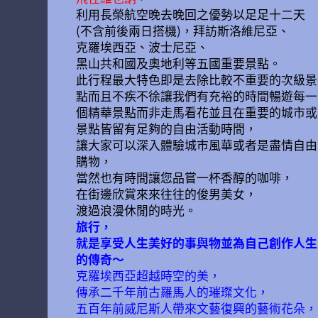
利用長榮航空晚去晚回之優勢以足足十二天
(不含前後兩日搭機)，拜訪斯洛維尼亞、
克羅埃西亞、波士尼亞、
黑山共和國及奧地利等五國重要景點。
此行程最大特色即是去除比較不重要的次級景
點而且不疾不徐讓我們有充裕的時間暢遊每一
個精華景點而非走馬看花並且在重要的城市或
景點皆留有足夠的自由活動時間，
讓大家可以深入體驗城市風華或者是盡情自由
購物，
當然也有時間讓您品嘗一杯香醇的咖啡，
在街邊欣賞來來往往的俊男美女，
渡過浪漫休閒的時光。
旅行，
就是享受人生美好的事與物並為自己創作人生
的傳奇～
克羅埃西亞超越時空的美，
傳承二千年前古羅馬人的璀璨文化，
五百年前威尼斯人帶來文藝復興的藝術花朵，