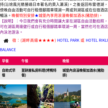
持(沿途風光猶勝過日本著名的奧入瀨溪)。之後返回布雷德湖，
傍晚自由活動可自行租借腳踏車環湖一周或到湖區或在住宿酒店
暢泳。
晚餐特別安排
★
城堡內享用浪漫晚餐加酒水(豬肋排)。
【說明】：今日我們會有充分時間讓大家在湖區自由活動拍照，
可在湖區周邊健行或自行租借腳踏車環湖一周，當然也可在酒店
內泳池游泳。
宿：(湖畔高級★★★★)
HOTEL PARK
或
HOTEL RIKL
BALANCE
早餐
午餐
晚餐
自助式早
薑餅屋私房料理(烤鴨特
城堡內浪漫晚餐加酒水(豬肋
餐
餐)
排)