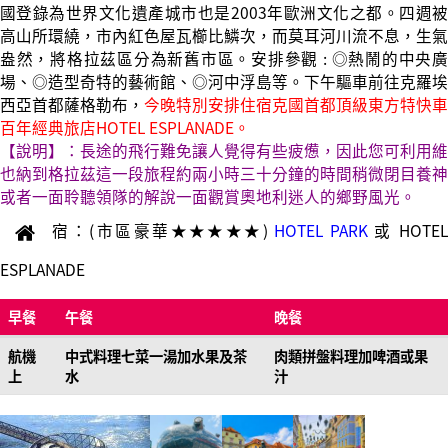
國登錄為世界文化遺產城市也是2003年歐洲文化之都。四週被
高山所環繞，市內紅色屋瓦櫛比鱗次，而莫耳河川流不息，生氣
盎然，將格拉茲區分為新舊市區。安排參觀 : ◎熱鬧的中央廣
場、◎造型奇特的藝術館、◎河中浮島等。下午驅車前往克羅埃
西亞首都薩格勒布，
今晚特別安排住宿克國首都頂級東方特快車
百年經典旅店HOTEL ESPLANADE。
【說明】：長途的飛行難免讓人覺得有些疲憊，因此您可利用維
也納到格拉茲這一段旅程約兩小時三十分鐘的時間稍微閉目養神
或者一面聆聽領隊的解說一面觀賞奧地利迷人的鄉野風光。
宿：(市區豪華★★★★★)
HOTEL PARK
或
HOTE
ESPLANADE
早餐
午餐
晚餐
航機
中式料理七菜一湯加水果及茶
肉類拼盤料理加啤酒或果
上
水
汁