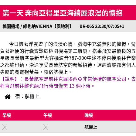
第一天 奔向亞得里亞海綺麗浪漫的懷抱
桃園機場 / 維也納VIENNA【奧地利】 BR-065 23:30/07:05+1
今日懷著浮雲遊子的浪漫心情，腦海中充滿無限的憧憬，背
負著輕便的行囊齊聚於桃園機場第二航廈，搭乘飛安最優良的五
星級長榮航空最新型大客機波音787-900中途不停直接飛往音樂
之都維也納，沿途享受長榮航空的精緻招待，連經濟艙都有個人
專屬的寬電視螢幕，夜宿航機上。
【說明】：長榮航空是前往克羅埃西亞非常便捷的航空公司，去
程直飛前往維也納飛行時間僅需 13 個小時。
宿：航機上
早餐
午餐
晚餐
╳
╳
航機上