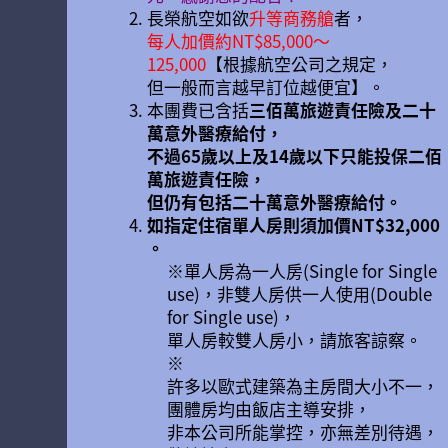
長榮航空如欲
升等商務艙
者，
每人加價約NT$85,000～
125,000
【根據航空公司之規定，
但一般而言越早訂位越便宜】。
本團費已含括
三佰萬旅遊責任險及二十
萬意外醫療給付，
不過65歲以上及14歲以下只能投保二佰
萬旅遊責任險，
但仍有包括二十萬意外醫療給付。
如指定住宿單人房則須加價NT$32,000
。
※單人房為一人房(Single for Single
use)，非雙人房供一人使用(Double
for Single use)，
單人房較雙人房小，請旅客諒察。
※
許多以歐式建築為主房間大小不一，
團體房均由飯店主導安排，
非本公司所能掌控，亦無差別待遇，