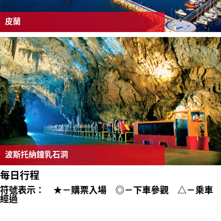
皮蘭
波斯托納鐘乳石洞
每日行程
符號表示： ★－購票入場 ◎－下車參觀 △－乘車
經過