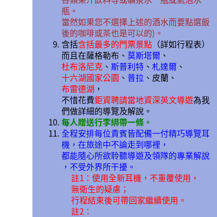
瓶。
當然如果您不選擇上述的酒水而要點選飯
後的咖啡或茶也是可以的)。
含括
含括最多的門票景點
（詳如行程表）
而且在
薩格勒布、
莫斯塔爾
、
杜布洛尼克
、
斯普利特
、
札達爾
、
十六湖國家公園
、
普拉
、皮蘭、
布雷德湖
，
不惜花費
鉅資聘請當地資深英文導遊
為我
們做詳細的導覽及解說。
每人贈送行李綁帶一條。
全程安排每位貴賓皆配備一付精巧導覽耳
機，在旅途中不論走到哪裡，
都能隨心所欲聆聽導遊及領隊的專業解說
，不受外界所干擾。
註1：使用全新耳機，不重覆使用，
無衛生的疑慮；
行程結束後可帶回家繼續使用。
註2：