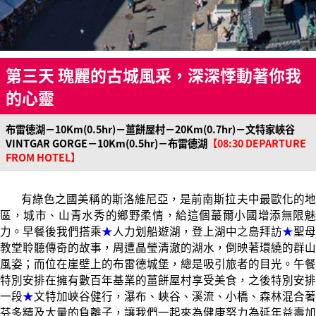
第三天 瑰麗的古城風采，深深悸動著你我
的心靈
布雷德湖－10Km(0.5hr)－薑餅屋村－20Km(0.7hr)－文特家峽谷
VINTGAR GORGE－10Km(0.5hr)－布雷德湖
【08:30 DEPARTURE
FROM HOTEL】
有綠色之國美稱的斯洛維尼亞，是前南斯拉夫中最歐化的地
區，城市、山青水秀的鄉野柔情，給這個蕞爾小國增添無限魅
力。早餐後我們搭乘
★
人力划船遊湖，登上湖中之島拜訪
★
聖母
教堂聆聽傳奇的故事，周遭晶瑩清澈的湖水，倒映著環繞的群山
風姿；而位在崖壁上的布雷德城堡，總是吸引旅者的目光。午餐
特別安排在擁有數百年基業的薑餅屋村享受美食，之後特別安排
一段
★
文特加峽谷健行，瀑布、峽谷、溪流、小橋、森林混合著
芬多精及大量的負離子，讓我們一起來為健康努力為延年益壽加