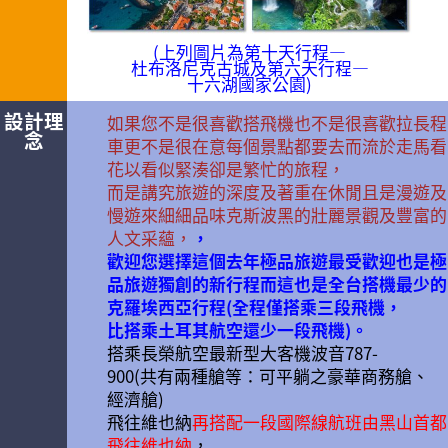
(上列圖片為第十天行程—
杜布洛尼克古城及第六天行程—
十六湖國家公園)
設計理
如果您不是很喜歡搭飛機也不是很喜歡拉長程
念
車更不是很在意每個景點都要去而流於走馬看
花以看似緊湊卻是繁忙的旅程，
而是講究旅遊的深度及著重在休閒且是漫遊及
慢遊來細細品味克斯波黑的壯麗景觀及豐富的
人文采蘊，
，
歡迎您選擇這個去年極品旅遊最受歡迎也是極
品旅遊獨創的新行程而這也是全台搭機最少的
克羅埃西亞行程(全程僅搭乘三段飛機，
比搭乘土耳其航空還少一段飛機)。
搭乘長榮航空最新型大客機波音787-
900(共有兩種艙等：可平躺之豪華商務艙、
經濟艙)
飛往維也納
再搭配一段國際線航班由黑山首都
飛往維也納
，