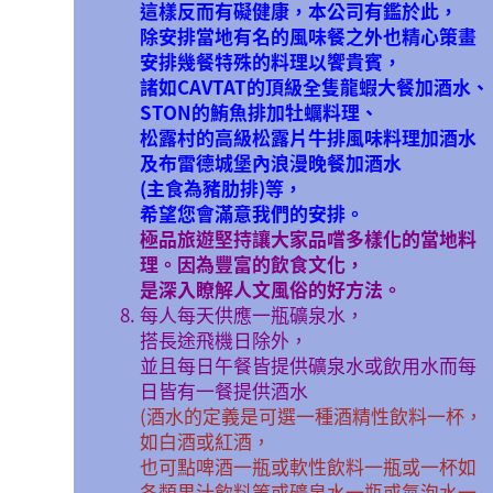
這樣反而有礙健康，本公司有鑑於此，
除安排當地有名的風味餐之外也精心策畫
安排幾餐特殊的料理以饗貴賓，
諸如CAVTAT的頂級全隻龍蝦大餐加酒水、
STON的鮪魚排加牡蠣料理、
松露村的高級松露片牛排風味料理加酒水
及布雷德城堡內浪漫晚餐加酒水
(主食為豬肋排)等，
希望您會滿意我們的安排。
極品旅遊堅持讓大家品嚐多樣化的當地料
理。因為豐富的飲食文化，
是深入瞭解人文風俗的好方法。
每人每天供應一瓶礦泉水，
搭長途飛機日除外，
並且每日午餐皆提供礦泉水或飲用水而每
日皆有一餐提供酒水
(酒水的定義是可選一種酒精性飲料一杯，
如白酒或紅酒，
也可點啤酒一瓶或軟性飲料一瓶或一杯如
各類果汁飲料等或礦泉水一瓶或氣泡水一