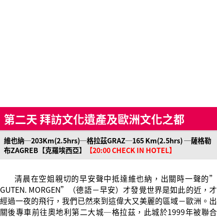
第二天 拜訪文化遺產及歐洲文化之都
維也納─203Km(2.5hrs)─格拉茲GRAZ─165 Km(2.5hrs) ─薩格勒
布ZAGREB【克羅埃西亞】
【20:00 CHECK IN HOTEL】
清晨在空姐親切的早安聲中抵達維也納，出關時一聲的”
GUTEN. MORGEN”（德語－早安）才發覺世界是如此的近，才
經過一夜的飛行，我們已然來到這偉大又美麗的區域－歐洲。出
關後專車前往奧地利第二大城─格拉茲，此城於1999年被聯合