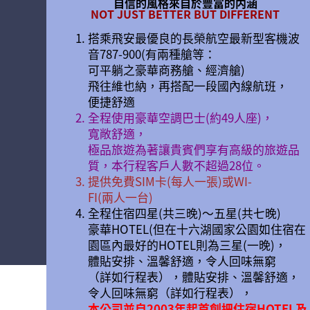
自信的風格來自於豐富的内涵
NOT JUST BETTER BUT DIFFERENT
搭乘飛安最優良的長榮航空最新型客機波
音787-900(有兩種艙等：
可平躺之豪華商務艙、經濟艙)
飛往維也納，再搭配一段國內線航班，
便捷舒適
全程使用豪華空調巴士(約49人座)，
寬敞舒適，
極品旅遊為著讓貴賓們享有高級的旅遊品
質，本行程客戶人數不超過28位。
提供免費SIM卡(每人一張)或WI-
FI(兩人一台)
全程住宿四星(共三晚)〜五星(共七晚)
豪華HOTEL(但在十六湖國家公園如住宿在
園區內最好的HOTEL則為三星(一晚)，
體貼安排、溫馨舒適，令人回味無窮
（詳如行程表），體貼安排、溫馨舒適，
令人回味無窮（詳如行程表），
本公司並自2003年起首創把住宿HOTEL及