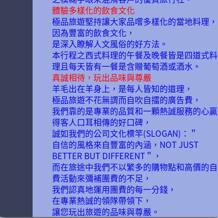
體驗多樣化的飲食文化
極品旅遊堅持讓大家品嚐多樣化的當地料理，
因為豐富的飲食文化，
是深入瞭解人文風俗的好方法。
本行程之西式料理的午餐及晚餐皆是四道式料
理且每天皆有一餐是含贈葡萄酒或酒水。
真誠相待，玩出品味與尊嚴
羊毛出在羊身上，是每人皆知的道理，
極品旅遊不花無謂而自吹自擂的廣告費，
我們靠的是專業的品質和一顆熱誠服務的心贏
得客人口耳相傳的好口碑，
誠如我們的公司文化標竿(SLOGAN)：＂
自信的風格來自豐富的內涵，NOT JUST
BETTER BUT DIFFERENT＂，
而在旅途中我們不以繁多的購物點和高價的自
費活動來彌補團費的不足，
我們認真地運用團費的每一分錢，
在專業熱誠的領隊帶領下，
讓您玩出旅遊的品味與尊嚴。