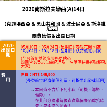
2020南斯拉夫戀曲(A)14日
【克羅埃西亞 & 黑山共和國 & 波士尼亞 & 斯洛維
尼亞】
團費售價＆出團日期
2020
05月10日、05月24日 (星期日)(春暖花開季節)
出團日
10月04日、10月18日 (星期日)(秋詩楓紅季節)
期
(全台首創雙領隊服務更貼心，
四團皆為吳志仁總經理及一名隨團秘書領隊服務
大家)
費
團費：NT$ 149,900
用
(長榮航空經濟艙個別票，可提早出發或延回)
本團費不含括下列小費（司機、導遊、
領隊），
在此部分建議每位貴賓準備壹佰肆拾歐
元，感謝您的配合！