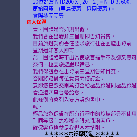
20位好友 NTD200 X ( 20 – 2 ) = NTD 3, 600.
原始團費 – (早鳥優惠 + 揪團優惠 ) =
實際參團團費
兩大保證
壹、團體是否如期出發，
我們會在出發前三星期即告知貴賓，
目前旅遊契約書僅要求旅行社在團體出發前一
星期通知客人即可，
萬一團體臨時不出常使旅客措手不及卻又無可
奈何，極品旅遊嚴以律己，
我們保證會在出發前三星期告知貴賓，
否則將賠償每位貴賓兩倍訂金，
意即您已繳交兩萬訂金給極品旅遊則極品旅遊
會退還四萬台幣給您，
此條例將會列入雙方契約書中。
貳、
極品旅遊保證在所有行程中的旅館部分不使用
”同等級”之模糊字眼來混淆客戶，
確保客戶權益是我們基本準則。
＊＊＊＊＊
本行程特色
＊＊＊＊＊