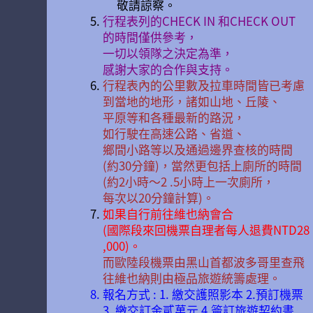
敬請諒察。
行程表列的CHECK IN 和CHECK OUT
的時間僅供參考，
一切以領隊之決定為準，
感謝大家的合作與支持。
行程表內的公里數及拉車時間皆已考慮
到當地的地形，諸如山地、丘陵、
平原等和各種最新的路況，
如行駛在高速公路、省道、
鄉間小路等以及通過邊界查核的時間
(約30分鐘)，當然更包括上廁所的時間
(約2小時〜2 .5小時上一次廁所，
每次以20分鐘計算)。
如果自行前往維也納會合
(國際段來回機票自理者每人退費NTD28
,000)。
而歐陸段機票由黑山首都波多哥里查飛
往維也納則由極品旅遊統籌處理。
報名方式 : 1. 繳交護照影本 2.預訂機票
3. 繳交訂金貳萬元 4.簽訂旅遊契約書