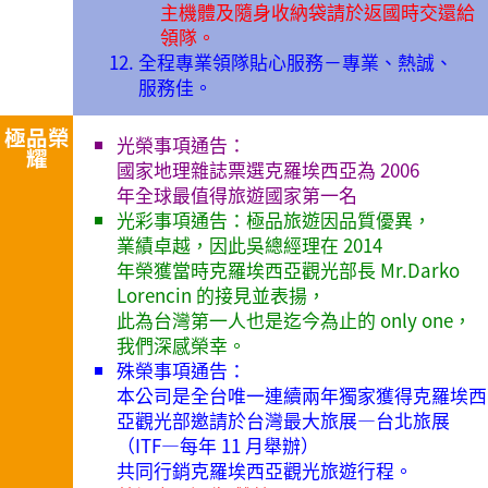
主機體及隨身收納袋請於返國時交還給
領隊。
全程專業領隊貼心服務－專業、熱誠、
服務佳。
極品榮
光榮事項通告：
耀
國家地理雜誌票選克羅埃西亞為 2006
年全球最值得旅遊國家第一名
光彩事項通告：極品旅遊因品質優異，
業績卓越，因此吳總經理在 2014
年榮獲當時克羅埃西亞觀光部長 Mr.Darko
Lorencin 的接見並表揚，
此為台灣第一人也是迄今為止的 only one，
我們深感榮幸。
殊榮事項通告：
本公司是全台唯一連續兩年獨家獲得克羅埃西
亞觀光部邀請於台灣最大旅展—台北旅展
（ITF—每年 11 月舉辦）
共同行銷克羅埃西亞觀光旅遊行程。