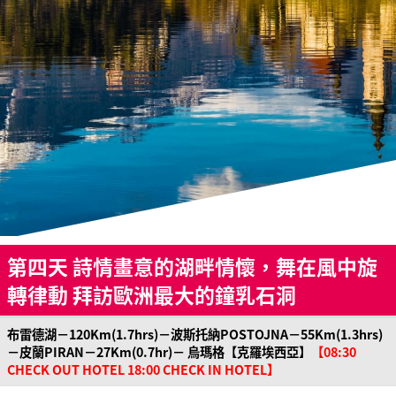
第四天 詩情畫意的湖畔情懷，舞在風中旋
轉律動 拜訪歐洲最大的鐘乳石洞
布雷德湖－120Km(1.7hrs)－波斯托納POSTOJNA－55Km(1.3hrs)
－皮蘭PIRAN－27Km(0.7hr)－ 烏瑪格【克羅埃西亞】
【08:30
CHECK OUT HOTEL 18:00 CHECK IN HOTEL】