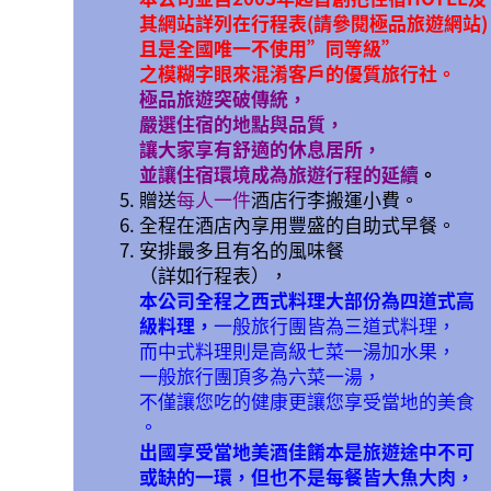
其網站詳列在行程表(請參閱極品旅遊網站)
且是全國唯一不使用”同等級”
之模糊字眼來混淆客戶的優質旅行社。
極品旅遊突破傳統，
嚴選住宿的地點與品質，
讓大家享有舒適的休息居所，
並讓住宿環境成為旅遊行程的延續
。
贈送
每人一件
酒店行李搬運小費。
全程在酒店內享用豐盛的自助式早餐。
安排最多且有名的風味餐
（詳如行程表），
本公司全程之西式料理大部份為四道式高
級料理，
一般旅行團皆為三道式料理，
而中式料理則是高級七菜一湯加水果，
一般旅行團頂多為六菜一湯，
不僅讓您吃的健康更讓您享受當地的美食
。
出國享受當地美酒佳餚本是旅遊途中不可
或缺的一環，但也不是每餐皆大魚大肉，