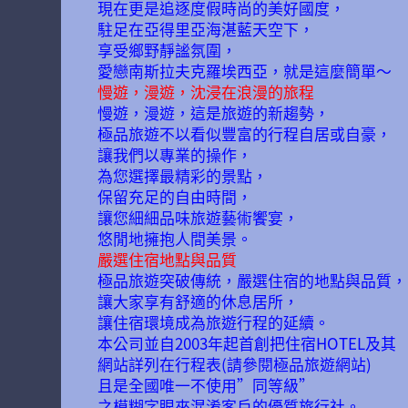
現在更是追逐度假時尚的美好國度，
駐足在亞得里亞海湛藍天空下，
享受鄉野靜謐氛圍，
愛戀南斯拉夫克羅埃西亞，就是這麼簡單～
慢遊，漫遊，沈浸在浪漫的旅程
慢遊，漫遊，這是旅遊的新趨勢，
極品旅遊不以看似豐富的行程自居或自豪，
讓我們以專業的操作，
為您選擇最精彩的景點，
保留充足的自由時間，
讓您細細品味旅遊藝術饗宴，
悠閒地擁抱人間美景。
嚴選住宿地點與品質
極品旅遊突破傳統，嚴選住宿的地點與品質，
讓大家享有舒適的休息居所，
讓住宿環境成為旅遊行程的延續。
本公司並自2003年起首創把住宿HOTEL及其
網站詳列在行程表(請參閱極品旅遊網站)
且是全國唯一不使用”同等級”
之模糊字眼來混淆客戶的優質旅行社。