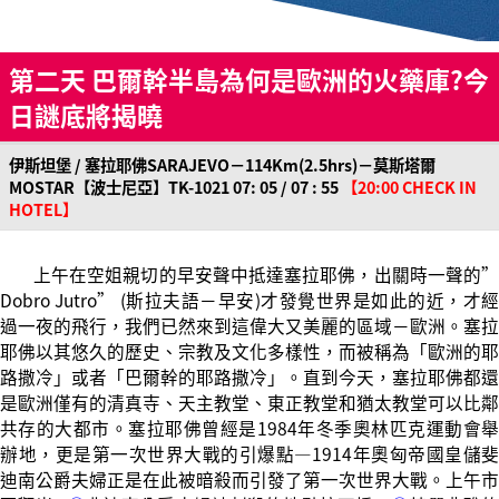
第二天 巴爾幹半島為何是歐洲的火藥庫?今
日謎底將揭曉
伊斯坦堡 / 塞拉耶佛SARAJEVO－114Km(2.5hrs)－莫斯塔爾
MOSTAR【波士尼亞】TK-1021 07: 05 / 07 : 55
【20:00 CHECK IN
HOTEL】
上午在空姐親切的早安聲中抵達塞拉耶佛，出關時一聲的”
Dobro Jutro” (斯拉夫語－早安)才發覺世界是如此的近，才經
過一夜的飛行，我們已然來到這偉大又美麗的區域－歐洲。塞拉
耶佛以其悠久的歷史、宗教及文化多樣性，而被稱為「歐洲的耶
路撒冷」或者「巴爾幹的耶路撒冷」。直到今天，塞拉耶佛都還
是歐洲僅有的清真寺、天主教堂、東正教堂和猶太教堂可以比鄰
共存的大都市。塞拉耶佛曾經是1984年冬季奧林匹克運動會舉
辦地，更是第一次世界大戰的引爆點—1914年奧匈帝國皇儲斐
迪南公爵夫婦正是在此被暗殺而引發了第一次世界大戰。上午市