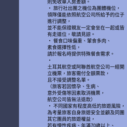
則免收單人房差額。
• 旅行社出團之機位為團體機位，
領隊僅能依照航空公司所給予的位子
進行調整，
並不能保證親友一定會坐在一起或皆
有走道位，敬請見諒。
• 餐食口味偏重、葷食多肉、
素食選擇性低，
請於報名時提供特殊餐食需求。
•
土耳其航空或阿聯酋航空公司一經開
立機票，旅客需付全額票款，
且不接受調整名單。
（旅客若因懷孕、生病、
意外受傷等因素取消機票，
航空公司皆無法退款）
• 不同國家有程度高低的旅遊風險，
為考量旅客自身旅遊安全並顧及同團
其它團員的旅遊權益，
若有慢性疾病、年滿70歲以上、