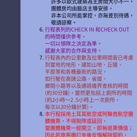
許多以歐式建築為主房間大小不一，
團體房均由飯店主導安排，
非本公司所能掌控，亦無差別待遇，
敬請諒察。
行程表列的CHECK IN 和CHECK OUT
的時間僅供參考，
一切以領隊之決定為準。
感謝大家的合作與支持。
行程表內的公里數及拉車時間皆已考慮
到當地的地形，諸如山地、丘陵、
平原等和各種最新的路況，
如行駛在高速公路、省道、
鄉間小路等以及通過邊界查核的時間
(約30分鐘)，當然更包括上廁所的時間
(約2小時〜2 .5小時上一次廁所，
每次以20分鐘計算)。
本行程採用土耳其航空或阿聯酋航空團
體機票，不得脫隊或延回，
當團體機票一經開立，即無退票價值；
因此若旅客繳訂金後反悔解除契約，