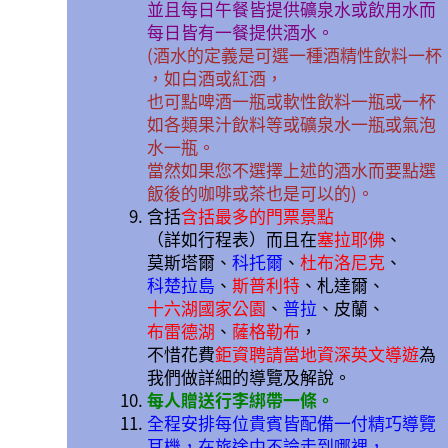
並且每日午餐皆提供礦泉水或飲用水而
每日皆有一餐提供酒水。
(酒水的定義是可選一種酒精性飲料一杯
，如白酒或紅酒，
也可點啤酒一瓶或軟性飲料一瓶或一杯
如各類果汁飲料等或礦泉水一瓶或氣泡
水一瓶。
當然如果您不選擇上述的酒水而要點選
飯後的咖啡或茶也是可以的)。
含括
含括最多的門票景點
（詳如行程表）而且在
塞拉耶佛
、
莫斯塔爾
、
科托爾
、
杜布洛尼克
、
科楚拉島
、
斯普利特
、札達爾、
十六湖國家公園
、
普拉
、皮蘭、
布雷德湖
、
薩格勒布
，
不惜花費
鉅資聘請當地資深英文導遊
為
我們做詳細的導覽及解說。
每人贈送行李綁帶一條。
全程安排每位貴賓皆配備一付精巧導覽
耳機，在旅途中不論走到哪裡，