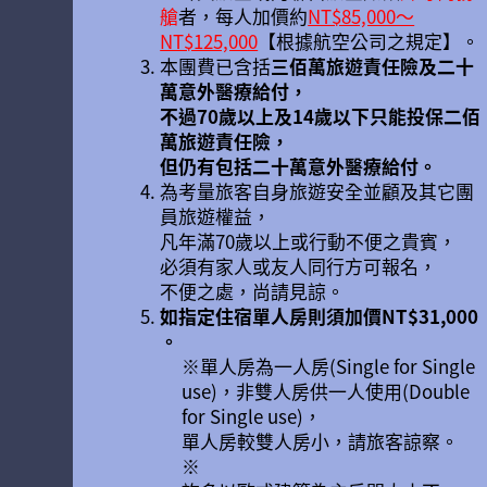
艙
者，每人加價約
NT$85,000～
NT$125,000
【根據航空公司之規定】。
本團費已含括
三佰萬旅遊責任險及二十
萬意外醫療給付，
不過70歲以上及14歲以下只能投保二佰
萬旅遊責任險，
但仍有包括二十萬意外醫療給付。
為考量旅客自身旅遊安全並顧及其它團
員旅遊權益，
凡年滿70歲以上或行動不便之貴賓，
必須有家人或友人同行方可報名，
不便之處，尚請見諒。
如指定住宿單人房則須加價NT$31,000
。
※單人房為一人房(Single for Single
use)，非雙人房供一人使用(Double
for Single use)，
單人房較雙人房小，請旅客諒察。
※