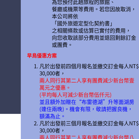
為您預付此趟旅程的旅館、
餐廳或機票等費用。若您因故取消，
本公司將依
「國外旅遊定型化契約書」
之相關條款或估算已實付的費用，
向您收取該部分費用並退回剩餘訂金
或團費。
早鳥優惠方案
凡於出發前四個月報名並繳交訂金每人NT$
30,000者，
兩人同行其第二人享有團費減少新台幣壹
萬元之優惠。
(平均每人可減少新台幣伍仟元)
並且額外加贈在“布雷德湖”升等面湖房
(連住兩晚)。機會有限，敬請把握良機，
額滿為止。
凡於出發前三個月報名並繳交訂金每人NT$
30,000者，
兩人同行其第二人享有團費減少新台幣八