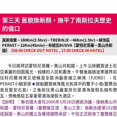
第三天 舊貌換新顏，撫平了南斯拉夫歷史
的傷口
莫斯塔爾－180Km(3.5hrs)－TREBINJE－46Km(1.5hr)－峽灣區
PERAST－22Km(45min)－布德瓦BUDVA【蒙特尼哥羅－黑山共和
國】
【08:00 CHECK OUT HOTEL , 17:00 CHECK IN HOTEL】
今日將拜訪蒙特尼哥羅－黑山共和國。上午沿途觀賞波士尼
亞美麗的田園風光、純樸的人民和農舍。午餐後越過波黑邊界前
往科托爾海灣又號稱是全歐洲最南端之峽灣（FJORD），在
PERAST小鎮安排
★
遊船觀賞峽灣風光和其中的雙子小島(聖喬
島及聖女石島)，之後前往黑山最富庶也是濱海度假名城布德
瓦，傍晚進駐五星豪華濱海渡假大酒店。
【說明】：聯合國大會在2006年5月28日通過決議，接納黑山共
和國―蒙特尼哥羅（塞爾維亞語：黑山之意）為聯合國第192個
成員國，黑山的獨立及獲得國際承認，不但正式結束了塞爾維亞