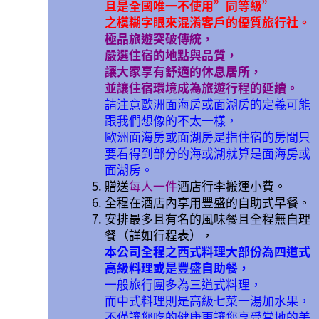
且是全國唯一不使用”同等級”
之模糊字眼來混淆客戶的優質旅行社。
極品旅遊突破傳統，
嚴選住宿的地點與品質，
讓大家享有舒適的休息居所，
並讓住宿環境成為旅遊行程的延續。
請注意歐洲面海房或面湖房的定義可能
跟我們想像的不太一樣，
歐洲面海房或面湖房是指住宿的房間只
要看得到部分的海或湖就算是面海房或
面湖房。
贈送
每人一件
酒店行李搬運小費。
全程在酒店內享用豐盛的自助式早餐。
安排最多且有名的風味餐且全程無自理
餐（詳如行程表），
本公司全程之西式料理大部份為四道式
高級料理或是豐盛自助餐，
一般旅行團多為三道式料理，
而中式料理則是高級七菜一湯加水果，
不僅讓您吃的健康更讓您享受當地的美