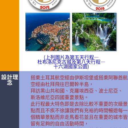
(上列圖片為第五天行程—
杜布洛尼克古城及第八天行程—
十六湖國家公園)
設計理
搭乘土耳其航空經由伊斯坦堡或搭乘阿聯酋航
念
空經由杜拜飛往巴爾幹半島，
拜訪黑山共和國、克羅埃西亞、波士尼亞、
斯洛維尼亞四國重要景點。
此行程最大特色即是去除比較不重要的次級景
點而且不疾不徐讓我們有充裕的時間暢遊每一
個精華景點而非走馬看花並且在重要的城市皆
留有足夠的自由活動時間，