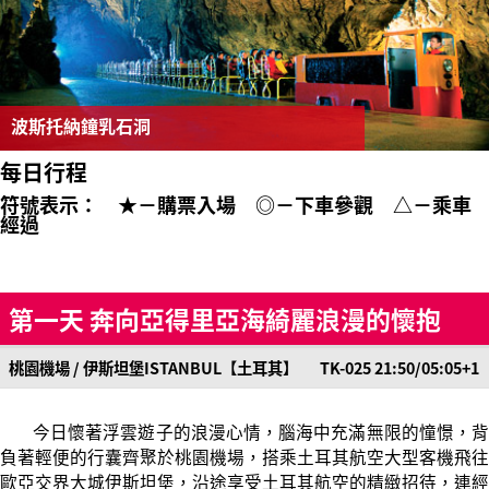
波斯托納鐘乳石洞
每日行程
符號表示： ★－購票入場 ◎－下車參觀 △－乘車
經過
第一天 奔向亞得里亞海綺麗浪漫的懷抱
桃園機場 / 伊斯坦堡ISTANBUL【土耳其】 TK-025 21:50/05:05+1
今日懷著浮雲遊子的浪漫心情，腦海中充滿無限的憧憬，背
負著輕便的行囊齊聚於桃園機場，搭乘土耳其航空大型客機飛往
歐亞交界大城伊斯坦堡，沿途享受土耳其航空的精緻招待，連經