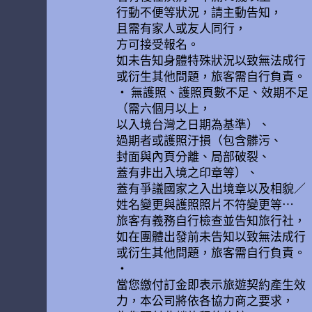
行動不便等狀況，請主動告知，
且需有家人或友人同行，
方可接受報名。
如未告知身體特殊狀況以致無法成行
或衍生其他問題，旅客需自行負責。
• 無護照、護照頁數不足、效期不足
（需六個月以上，
以入境台灣之日期為基準）、
過期者或護照汙損（包含髒污、
封面與內頁分離、局部破裂、
蓋有非出入境之印章等）、
蓋有爭議國家之入出境章以及相貌／
姓名變更與護照照片不符變更等…
旅客有義務自行檢查並告知旅行社，
如在團體出發前未告知以致無法成行
或衍生其他問題，旅客需自行負責。
•
當您繳付訂金即表示旅遊契約產生效
力，本公司將依各協力商之要求，