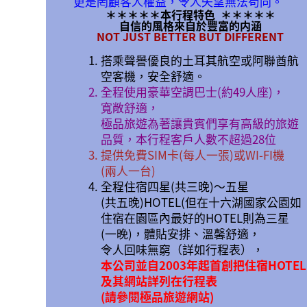
更是罔顧客人權益，令人失望無法苟同。
＊＊＊＊＊
本行程特色
＊＊＊＊＊
自信的風格來自於豐富的内涵
NOT JUST BETTER BUT DIFFERENT
搭乘聲譽優良的土耳其航空或阿聯酋航
空客機，安全舒適。
全程使用豪華空調巴士(約49人座)，
寬敞舒適，
極品旅遊為著讓貴賓們享有高級的旅遊
品質，本行程客戶人數不超過28位
提供免費SIM卡(每人一張)或WI-FI機
(兩人一台)
全程住宿四星(共三晚)〜五星
(共五晚)HOTEL(但在十六湖國家公園如
住宿在園區內最好的HOTEL則為三星
(一晚)，體貼安排、溫馨舒適，
令人回味無窮（詳如行程表），
本公司並自2003年起首創把住宿HOTEL
及其網站詳列在行程表
(請參閱極品旅遊網站)