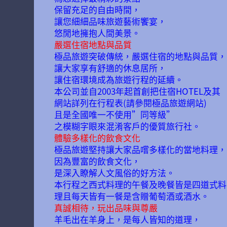
保留充足的自由時間，
讓您細細品味旅遊藝術饗宴，
悠閒地擁抱人間美景。
嚴選住宿地點與品質
極品旅遊突破傳統，嚴選住宿的地點與品質，
讓大家享有舒適的休息居所，
讓住宿環境成為旅遊行程的延續。
本公司並自2003年起首創把住宿HOTEL及其
網站詳列在行程表(請參閱極品旅遊網站)
且是全國唯一不使用”同等級”
之模糊字眼來混淆客戶的優質旅行社。
體驗多樣化的飲食文化
極品旅遊堅持讓大家品嚐多樣化的當地料理，
因為豐富的飲食文化，
是深入瞭解人文風俗的好方法。
本行程之西式料理的午餐及晚餐皆是四道式料
理且每天皆有一餐是含贈葡萄酒或酒水。
真誠相待，玩出品味與尊嚴
羊毛出在羊身上，是每人皆知的道理，