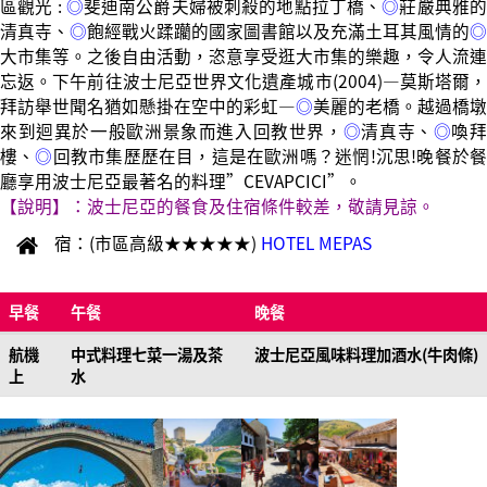
區觀光 :
◎
斐迪南公爵夫婦被刺殺的地點拉丁橋、
◎
莊嚴典雅
清真寺、
◎
飽經戰火蹂躪的國家圖書館以及充滿土耳其風情的
◎
大市集等。之後自由活動，恣意享受逛大市集的樂趣，令人流連
忘返。下午前往波士尼亞世界文化遺產城市(2004)—莫斯塔爾，
拜訪舉世聞名猶如懸掛在空中的彩虹—
◎
美麗的老橋。越過橋墩
來到迴異於一般歐洲景象而進入回教世界，
◎
清真寺、
◎
喚
樓、
◎
回教市集歷歷在目，這是在歐洲嗎？迷惘!沉思!晚餐於
廳享用波士尼亞最著名的料理”CEVAPCICI”。
【說明】：波士尼亞的餐食及住宿條件較差，敬請見諒。
宿：(市區高級★★★★★)
HOTEL MEPAS
早餐
午餐
晚餐
航機
中式料理七菜一湯及茶
波士尼亞風味料理加酒水(牛肉條)
上
水