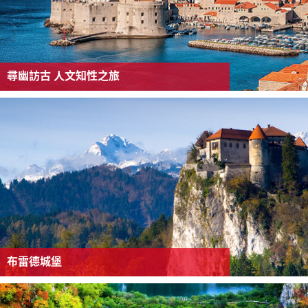
尋幽訪古 人文知性之旅
布雷德城堡