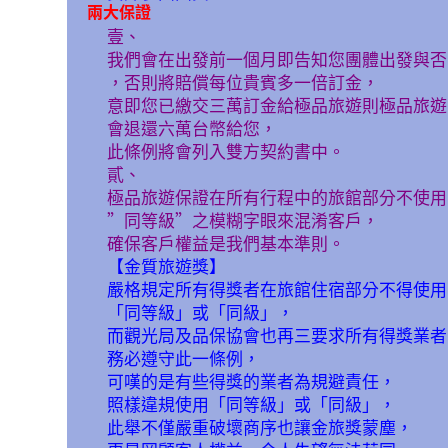
兩大保證
壹、
我們會在出發前一個月即告知您團體出發與否
，否則將賠償每位貴賓多一倍訂金，
意即您已繳交三萬訂金給極品旅遊則極品旅遊
會退還六萬台幣給您，
此條例將會列入雙方契約書中。
貳、
極品旅遊保證在所有行程中的旅館部分不使用
”同等級”之模糊字眼來混淆客戶，
確保客戶權益是我們基本準則。
【金質旅遊獎】
嚴格規定所有得獎者在旅館住宿部分不得使用
「同等級」或「同級」，
而觀光局及品保協會也再三要求所有得獎業者
務必遵守此一條例，
可嘆的是有些得獎的業者為規避責任，
照樣違規使用「同等級」或「同級」，
此舉不僅嚴重破壞商序也讓金旅獎蒙塵，