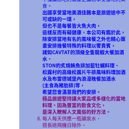
食。
出國享受當地美酒佳餚本是旅遊途中不
可或缺的一環，
但也不是每餐皆大魚大肉，
這樣反而有礙健康，本公司有鑑於此，
除安排當地有名的風味餐之外也精心策
畫安排幾餐特殊的料理以饗貴賓，
諸如CAVTAT的頂級全隻龍蝦大餐加酒
水、
STON的炙燒鮪魚排加藍牡蠣料理、
松露村的高級松露片牛排風味料理加酒
水及布雷德城堡內浪漫晚餐加酒水
(主食為豬肋排)等，
希望您會滿意我們的安排。
極品旅遊堅持讓大家品嚐多樣化的當地
料理。因為豐富的飲食文化，
是深入瞭解人文風俗的好方法。
每人每天供應一瓶礦泉水，
搭長途飛機日除外，