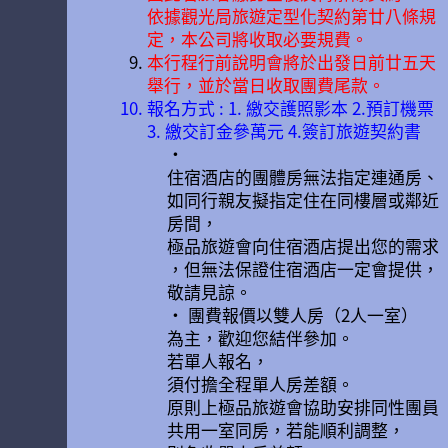
依據觀光局旅遊定型化契約第廿八條規
定，本公司將收取必要規費。
本行程行前說明會將於出發日前廿五天
舉行，並於當日收取團費尾款。
報名方式 : 1. 繳交護照影本 2.預訂機票
3. 繳交訂金參萬元 4.簽訂旅遊契約書
•
住宿酒店的團體房無法指定連通房、
如同行親友擬指定住在同樓層或鄰近
房間，
極品旅遊會向住宿酒店提出您的需求
，但無法保證住宿酒店一定會提供，
敬請見諒。
• 團費報價以雙人房（2人一室）
為主，歡迎您結伴參加。
若單人報名，
須付擔全程單人房差額。
原則上極品旅遊會協助安排同性團員
共用一室同房，若能順利調整，