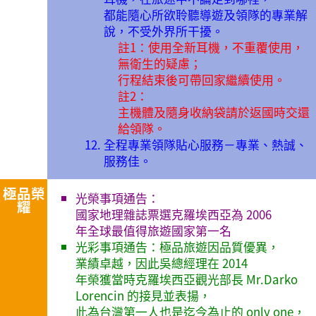
都能隨心所欲聆聽導遊及領隊的專業解
說，不受外界所干擾。
註1：使用全新耳機，不重覆使用，
無衛生的疑慮；
行程結束後可帶回家繼續使用。
註2：
主機體及隨身收納袋請於返國時交還
給領隊。
全程專業領隊貼心服務－專業、熱誠、
服務佳。
極品榮
光榮事項通告：
耀
國家地理雜誌票選克羅埃西亞為 2006
年全球最值得旅遊國家第一名
光彩事項通告：極品旅遊因品質優異，
業績卓越，因此吳總經理在 2014
年榮獲當時克羅埃西亞觀光部長 Mr.Darko
Lorencin 的接見並表揚，
此為台灣第一人也是迄今為止的 only one，