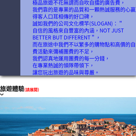
極品旅遊不花無謂而自吹自擂的廣告費，
我們靠的是專業的品質和一顆熱誠服務的心贏
得客人口耳相傳的好口碑，
誠如我們的公司文化標竿(SLOGAN)：＂
自信的風格來自豐富的內涵，NOT JUST
BETTER BUT DIFFERENT＂，
而在旅途中我們不以繁多的購物點和高價的自
費活動來彌補團費的不足，
我們認真地運用團費的每一分錢，
在專業熱誠的領隊帶領下，
讓您玩出旅遊的品味與尊嚴。
旅遊體驗
(請展開)