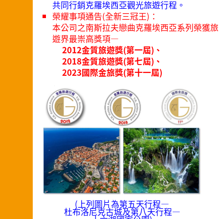
共同行銷克羅埃西亞觀光旅遊行程。
榮耀事項通告(全新三冠王)：
本公司之南斯拉夫戀曲克羅埃西亞系列榮獲旅
遊界最崇高獎項—
2012金質旅遊獎(第一屆)、
2018金質旅遊獎(第七屆)、
2023國際金旅獎(第十一屆)
(上列圖片為第五天行程—
杜布洛尼克古城及第八天行程—