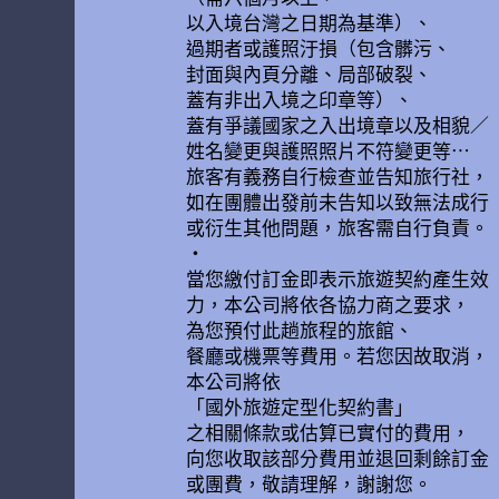
以入境台灣之日期為基準）、
過期者或護照汙損（包含髒污、
封面與內頁分離、局部破裂、
蓋有非出入境之印章等）、
蓋有爭議國家之入出境章以及相貌／
姓名變更與護照照片不符變更等…
旅客有義務自行檢查並告知旅行社，
如在團體出發前未告知以致無法成行
或衍生其他問題，旅客需自行負責。
•
當您繳付訂金即表示旅遊契約產生效
力，本公司將依各協力商之要求，
為您預付此趟旅程的旅館、
餐廳或機票等費用。若您因故取消，
本公司將依
「國外旅遊定型化契約書」
之相關條款或估算已實付的費用，
向您收取該部分費用並退回剩餘訂金
或團費，敬請理解，謝謝您。