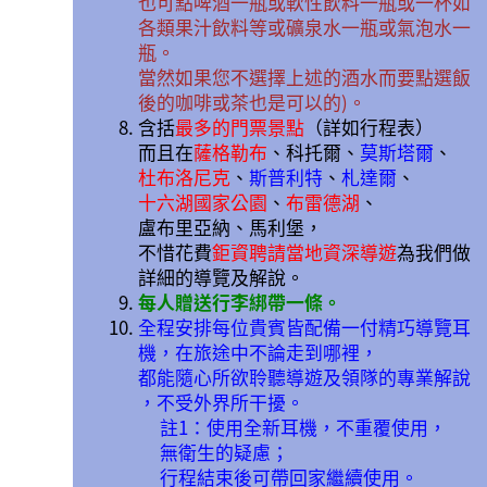
也可點啤酒一瓶或軟性飲料一瓶或一杯如
各類果汁飲料等或礦泉水一瓶或氣泡水一
瓶。
當然如果您不選擇上述的酒水而要點選飯
後的咖啡或茶也是可以的)。
含括
最多的門票景點
（詳如行程表）
而且在
薩格勒布
、科托爾、
莫斯塔爾
、
杜布洛尼克
、
斯普利特
、
札達爾
、
十六湖國家公園
、
布雷德湖
、
盧布里亞納、馬利堡，
不惜花費
鉅資聘請當地資深導遊
為我們做
詳細的導覽及解說。
每人贈送行李綁帶一條。
全程安排每位貴賓皆配備一付精巧導覽耳
機，在旅途中不論走到哪裡，
都能隨心所欲聆聽導遊及領隊的專業解說
，不受外界所干擾。
註1：使用全新耳機，不重覆使用，
無衛生的疑慮；
行程結束後可帶回家繼續使用。