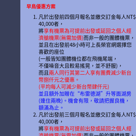
早鳥優惠方案
凡於出發前四個月報名並繳交訂金每人NT$
40,000者，
將
享有機票為可提前出發或延回之個人經
濟艙機票(無需加價)
而非一般的團體機票，
並且在出發前48小時可上長榮官網選擇您
喜歡的座位
(一般皆知團體機位都在飛機尾端，
不僅噪音大且較易搖晃，並不舒服)，
而且
兩人同行其第二人享有團費減少新台
幣捌仟元之優惠。
(平均每人可減少新台幣肆仟元)
並且額外加贈在“布雷德湖”升等面湖房
(連住兩晚)。機會有限，敬請把握良機，
額滿為止。
凡於出發前三個月報名並繳交訂金每人NT$
40,000者，
將
享有機票為可提前出發或延回之個人經
濟艙機票(無需加價)
而非一般的團體機票，