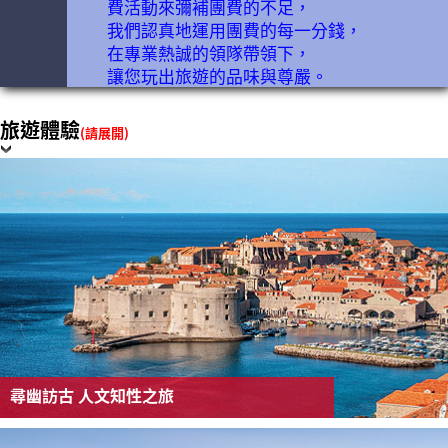
費活動來彌補團費的不足，
我們認真地運用團費的每一分錢，
在專業熱誠的領隊帶領下，
讓您玩出旅遊的品味與尊嚴。
旅遊體驗
(請展開)
尋幽訪古 人文知性之旅