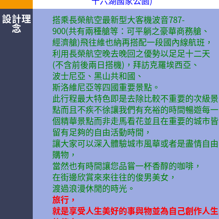
十六湖國家公園)
設計理
搭乘長榮航空最新型大客機波音787-
念
900(共有兩種艙等：可平躺之豪華商務艙、
經濟艙)飛往維也納再搭配一段國內線航班，
利用長榮航空晚去晚回之優勢以足足十二天
(不含前後兩日搭機)，拜訪克羅埃西亞、
波士尼亞、黑山共和國、
斯洛維尼亞等四國重要景點。
此行程最大特色即是去除比較不重要的次級景
點而且不疾不徐讓我們有充裕的時間暢遊每一
個精華景點而非走馬看花並且在重要的城市皆
留有足夠的自由活動時間，
讓大家可以深入體驗城市風華或者是盡情自由
購物，
當然也有時間讓您品嘗一杯香醇的咖啡，
在街邊欣賞來來往往的俊男美女，
渡過浪漫休閒的時光。
旅行，
就是享受人生美好的事與物並為自己創作人生