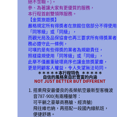
絕不含糊。)。
參、為著讓大家有更優質的服務，
本行程首創雙領隊服務。
【金質旅遊獎】
嚴格規定所有得獎者在旅館住宿部分不得使用
「同等級」或「同級」，
而觀光局及品保協會也再三要求所有得獎業者
務必遵守此一條例，
可嘆的是有些得獎的業者為規避責任，
照樣違規使用「同等級」或「同級」，
此舉不僅嚴重破壞商序也讓金旅獎蒙塵，
更是罔顧客人權益，令人失望無法苟同。
＊＊＊＊＊
本行程特色
＊＊＊＊＊
自信的風格來自於豐富的内涵
NOT JUST BETTER BUT DIFFERENT
搭乘飛安最優良的長榮航空最新型客機波
音787-900(有兩種艙等：
可平躺之豪華商務艙、經濟艙)
飛往維也納，再搭配一段國內線航班，
便捷舒適。