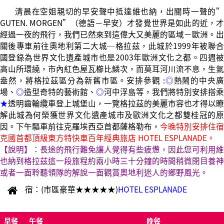
清晨在空姐親切的早安聲中抵達維也納，出關時一聲的”
GUTEN. MORGEN”（德語－早安）才發覺世界是如此的近，才
經過一夜的飛行，我們已然來到這偉大又美麗的區域－歐洲。出
關後專車前往奧地利第二大城─格拉茲，此城於1999年被聯合
國登錄為世界文化遺產城市也是2003年歐洲文化之都。四週被
高山所環繞，市內紅色屋瓦櫛比鱗次，而莫耳河川流不息，生氣
盎然，將格拉茲區分為新舊市區。安排參觀 :
◎
熱鬧的中央
場、
◎
造型奇特的藝術館、
◎
河中浮島等，我們將特別安排搭乘
★
透明齒輪纜車登上城堡山，一覽格拉茲的美麗市容也才得以瞭
解此城為何榮獲世界文化遺產城市及歐洲文化之都雙桂冠的原
因。下午驅車前往克羅埃西亞首都薩格勒布，
今晚特別安排住宿
克國首都頂級東方特快車百年經典旅店 HOTEL ESPLANADE。
【說明】：長途的飛行難免讓人覺得有些疲憊，因此您可利用維
也納到格拉茲這一段旅程約兩小時三十分鐘的時間稍微閉目養神
或者一面聆聽領隊的解說一面觀賞奧地利迷人的鄉野風光。
宿：(市區豪華★★★★★)
HOTEL ESPLANADE
早餐
午餐
晚餐