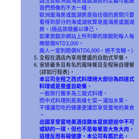
請注意歐洲面海房或面湖房的定義可能跟
我們想像的不太一樣，
歐洲面海房或面湖房是指住宿的房間只要
看得到部分的海或湖就算是面海房或面湖
房。(極品旅遊嚴以律己，
如果旅館非網站上所列舉的旅館則每人每
晚賠償NTD3,000，
兩人一室則賠償NTD6,000，絕不含糊。)
全程在酒店內享用豐盛的自助式早餐。
安排最多且有名的風味餐且全程無自理餐
(詳如行程表)，
本公司全程之西式料理絕大部份為四道式
料理或是豐盛自助餐
，
一般旅行團多為三道式料理，
而中式料理則是高級七菜一湯加水果，
不僅讓您吃的健康更讓您享受當地的美食
。
出國享受當地美酒佳餚本是旅遊途中不可
或缺的一環，但也不是每餐皆大魚大肉，
這樣反而有礙健康，本公司有鑑於此，