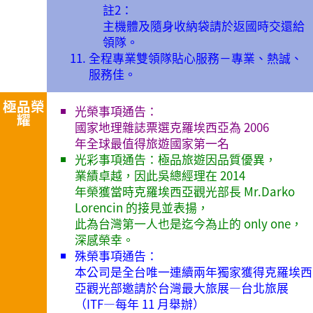
註2：
主機體及隨身收納袋請於返國時交還給
領隊。
全程專業雙領隊貼心服務－專業、熱誠、
服務佳。
極品榮
光榮事項通告：
耀
國家地理雜誌票選克羅埃西亞為 2006
年全球最值得旅遊國家第一名
光彩事項通告：極品旅遊因品質優異，
業績卓越，因此吳總經理在 2014
年榮獲當時克羅埃西亞觀光部長 Mr.Darko
Lorencin 的接見並表揚，
此為台灣第一人也是迄今為止的 only one，
深感榮幸。
殊榮事項通告：
本公司是全台唯一連續兩年獨家獲得克羅埃西
亞觀光部邀請於台灣最大旅展—台北旅展
（ITF—每年 11 月舉辦）