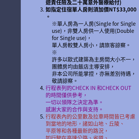
遊責任險及二十萬意外醫療給付)
如指定住宿單人房則須加價NT$33,000
。
※單人房為一人房(Single for Single
use)，非雙人房供一人使用(Double
for Single use)，
單人房較雙人房小，請旅客諒察。
※
許多以歐式建築為主房間大小不一，
團體房均由飯店主導安排，
非本公司所能掌控，亦無差別待遇，
敬請諒察。
行程表列的CHECK IN 和CHECK OUT
的時間僅供參考，
一切以領隊之決定為準。
感謝大家的合作與支持。
行程表內的公里數及拉車時間皆已考慮
到當地的地形，諸如山地、丘陵、
平原等和各種最新的路況，
如行駛在高速公路、省道、