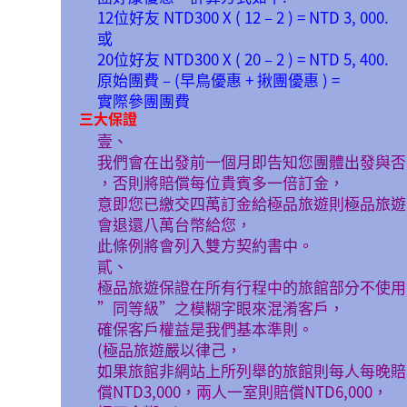
12位好友 NTD300 X ( 12 – 2 ) = NTD 3, 000.
或
20位好友 NTD300 X ( 20 – 2 ) = NTD 5, 400.
原始團費 – (早鳥優惠 + 揪團優惠 ) =
實際參團團費
三大保證
壹、
我們會在出發前一個月即告知您團體出發與否
，否則將賠償每位貴賓多一倍訂金，
意即您已繳交四萬訂金給極品旅遊則極品旅遊
會退還八萬台幣給您，
此條例將會列入雙方契約書中。
貳、
極品旅遊保證在所有行程中的旅館部分不使用
”同等級”之模糊字眼來混淆客戶，
確保客戶權益是我們基本準則。
(極品旅遊嚴以律己，
如果旅館非網站上所列舉的旅館則每人每晚賠
償NTD3,000，兩人一室則賠償NTD6,000，