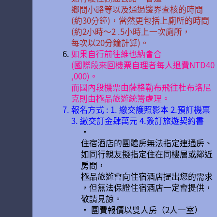
鄉間小路等以及通過邊界查核的時間
(約30分鐘)，當然更包括上廁所的時間
(約2小時〜2 .5小時上一次廁所，
每次以20分鐘計算)。
如果自行前往維也納會合
(國際段來回機票自理者每人退費NTD40
,000)。
而國內段機票由薩格勒布飛往杜布洛尼
克則由極品旅遊統籌處理。
報名方式 : 1. 繳交護照影本 2.預訂機票
3. 繳交訂金肆萬元 4.簽訂旅遊契約書
•
住宿酒店的團體房無法指定連通房、
如同行親友擬指定住在同樓層或鄰近
房間，
極品旅遊會向住宿酒店提出您的需求
，但無法保證住宿酒店一定會提供，
敬請見諒。
• 團費報價以雙人房（2人一室）