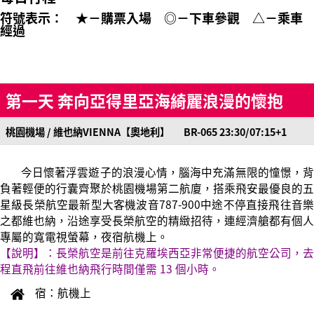
符號表示： ★－購票入場 ◎－下車參觀 △－乘車
經過
第一天 奔向亞得里亞海綺麗浪漫的懷抱
桃園機場 / 維也納VIENNA【奧地利】 BR-065 23:30/07:15+1
今日懷著浮雲遊子的浪漫心情，腦海中充滿無限的憧憬，背
負著輕便的行囊齊聚於桃園機場第二航廈，搭乘飛安最優良的五
星級長榮航空最新型大客機波音787-900中途不停直接飛往音樂
之都維也納，沿途享受長榮航空的精緻招待，連經濟艙都有個人
專屬的寬電視螢幕，夜宿航機上。
【說明】：長榮航空是前往克羅埃西亞非常便捷的航空公司，去
程直飛前往維也納飛行時間僅需 13 個小時。
宿：航機上