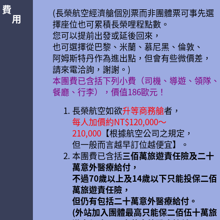
費
(長榮航空經濟艙個別票而非團體票可事先選
用
擇座位也可累積長榮哩程點數。
您可以提前出發或延後回來，
也可選擇從巴黎、米蘭、慕尼黑、倫敦、
阿姆斯特丹作為進出點，但會有些微價差，
請來電洽詢，謝謝。)
本團費已含括下列小費（司機、導遊、領隊、
餐廳、行李），價值186歐元！
長榮航空如欲
升等商務艙
者，
每人加價約NT$120,000～
210,000
【根據航空公司之規定，
但一般而言越早訂位越便宜】。
本團費已含括
三佰萬旅遊責任險及二十
萬意外醫療給付，
不過70歲以上及14歲以下只能投保二佰
萬旅遊責任險，
但仍有包括二十萬意外醫療給付。
(外站加入團體最高只能保二佰伍十萬旅