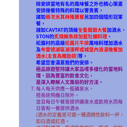
除安排當地有名的風味餐之外也精心策畫
安排幾餐特殊的料理以饗貴賓，
諸如
兩次米其林推薦餐
另加四個隱形冠軍
餐，
諸如CAVTAT的頂級
全隻龍蝦大餐
加酒水、
STON的
炙燒鮪魚排加藍牡蠣料理
、
松露村的高級
松露片牛排
風味料理加酒水
及
布雷德湖區湖濱畔或城堡內浪漫晚餐加
酒水(主食為豬肋排)
等，
希望您會滿意我們的安排。
極品旅遊堅持讓大家品嚐多樣化的當地料
理。因為豐富的飲食文化，
是深入瞭解人文風俗的好方法。
每人每天供應一瓶礦泉水，
搭長途飛機日除外，
並且每日午餐皆提供礦泉水或飲用水而每
日皆有一餐提供酒水
(酒水的定義是可選一種酒精性飲料一杯，
如白酒或紅酒，