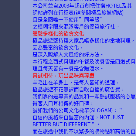
本公司並自2003年起首創把住宿HOTEL及其
網站詳列在行程表(請參閱極品旅遊網站)
且是全國唯一不使用”同等級”
之模糊字眼來混淆客戶的優質旅行社。
體驗多樣化的飲食文化
極品旅遊堅持讓大家品嚐多樣化的當地料理，
因為豐富的飲食文化，
是深入瞭解人文風俗的好方法。
本行程之西式料理的午餐及晚餐皆是四道式料
理且每天皆有一餐是含贈酒水。
真誠相待，玩出品味與尊嚴
羊毛出在羊身上，是每人皆知的道理，
極品旅遊不花無謂而自吹自擂的廣告費，
我們靠的是專業的品質和一顆熱誠服務的心贏
得客人口耳相傳的好口碑，
誠如我們的公司文化標竿(SLOGAN)：＂
自信的風格來自豐富的內涵，NOT JUST
BETTER BUT DIFFERENT＂，
而在旅途中我們不以繁多的購物點和高價的自