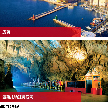
皮蘭
波斯托納鐘乳石洞
每日行程