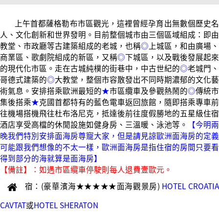
上午首都薩格勒布市區觀光，這裡曾經孕育出無數個歷史名
人、文化創新和世界發明。目前整個城市由三個區域組成：即由
教堂、市政廳等古建築組成的老城，也稱
◎
上城區，和由廣場、
商業區、歌劇院組成的新區，又稱
◎
下城區，以及戰後發展起來
的現代化市區。走在古城純樸的街巷中，中古世紀的
◎
老城門、
哥德式建築的
◎
大教堂，整個市容散發出不同時期濃郁的文化藝
術氣息。安排搭乘歐洲最短的
★
市區纜車及參觀熱鬧的
◎
傳統市
集後搭乘
★
克國首都特有的藍色電車返回旅館，隨即搭乘專車前
往機場搭機飛往杜布洛尼克，抵達後前往度假勝地的五星級住宿
酒店享受高檔的休閒設施如健身房、三溫暖、泳池等。
【今明兩
晚我們特別安排面海房尊寵大家，但是請見諒歐洲面海房的定義
可能跟我們想像的不太一樣，歐洲面海房是指住宿的房間只要看
得到部分的海就算是面海房】
【備註】：如遇市區纜車停駛則每人退費壹歐元。
宿：(豪華濱海★★★★★面海觀景房)
HOTEL CROATI
CAVTAT
或
HOTEL SHERATON