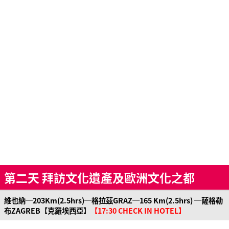
第二天 拜訪文化遺產及歐洲文化之都
維也納─203Km(2.5hrs)─格拉茲GRAZ─165 Km(2.5hrs) ─薩格勒
布ZAGREB【克羅埃西亞】
【17:30 CHECK IN HOTEL】