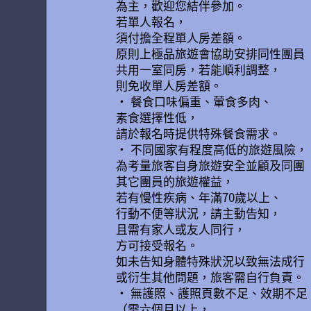
為主，歡迎您結伴參加。
若單人報名，
須付擔全程單人房差額。
原則上極品旅遊會協助安排同性團員
共用一室同房，若能順利調整，
則免收單人房差額。
• 餐食口味偏重、葷食多肉、
素食選擇性低，
請於報名時提供特殊餐食需求。
• 不同國家有程度高低的旅遊風險，
為考量旅客自身旅遊安全並顧及同團
其它團員的旅遊權益，
若有慢性疾病、年滿70歲以上、
行動不便等狀況，請主動告知，
且需有家人或友人同行，
方可接受報名。
如未告知身體特殊狀況以致無法成行
或衍生其他問題，旅客需自行負責。
• 無護照、護照頁數不足、效期不足
（需六個月以上，