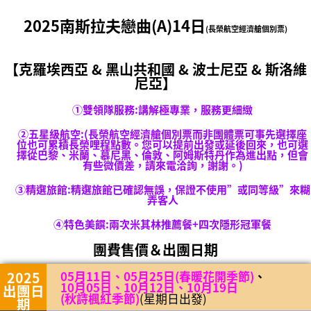
2025南斯拉夫戀曲(A)14日
(長榮航空經濟艙個別票)
【克羅埃西亞 & 黑山共和國 & 波士尼亞 & 斯洛維
尼亞】
①雙領隊服務:講解極專業，服務更細緻
②五星級航空
:(長榮航空經濟艙個別票而非團體票可事先選擇座
位也可累積長榮哩程點數。您可以提前出發或延後回來，也可選
擇從巴黎、米蘭、慕尼黑、倫敦、阿姆斯特丹作為進出點，但會
有些微價差，請來電洽詢，謝謝。)
③精選旅館:精選旅館已確認無誤，保證不使用”或同等級”來糊
弄客人
④特色美饌:兩次米其林推薦餐+四次隱形冠軍餐
團費售價＆出團日期
2025
05月11日、05月25日(春暖花開季節)
、
10月05日、10月12日、10月19日
出團日
(秋詩楓紅季節)
(星期日出發)
期