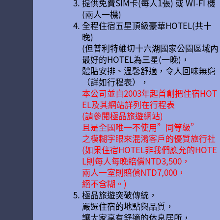
提供免費SIM卡(每人1張) 或 WI-FI 機
(兩人一機)
全程住宿五星頂級豪華HOTEL(共十
晚)
(但普利特維切十六湖國家公園區域內
最好的HOTEL為三星(一晚)，
體貼安排、溫馨舒適，令人回味無窮
（詳如行程表），
本公司並自2003年起首創把住宿HOT
EL及其網站詳列在行程表
(請參閱極品旅遊網站)
且是全國唯一不使用”同等級”
之模糊字眼來混淆客戶的優質旅行社
(如果住宿HOTEL非我們應允的HOTE
L則每人每晚賠償NTD3,500，
兩人一室則賠償NTD7,000，
絕不含糊。)
極品旅遊突破傳統，
嚴選住宿的地點與品質，
讓大家享有舒適的休息居所，