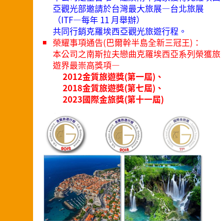
亞觀光部邀請於台灣最大旅展—台北旅展
（ITF—每年 11 月舉辦）
共同行銷克羅埃西亞觀光旅遊行程。
榮耀事項通告(巴爾幹半島全新三冠王)：
本公司之南斯拉夫戀曲克羅埃西亞系列榮獲旅
遊界最崇高獎項—
2012金質旅遊獎(第一屆)、
2018金質旅遊獎(第七屆)、
2023國際金旅獎(第十一屆)