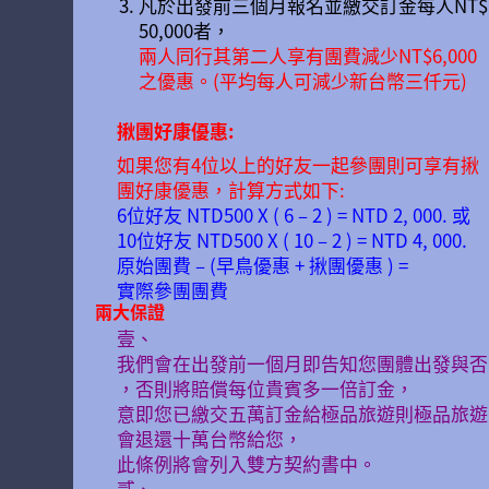
凡於出發前三個月報名並繳交訂金每人NT$
50,000者，
兩人同行其第二人享有團費減少NT$6,000
之優惠。(平均每人可減少新台幣三仟元)
揪團好康優惠:
如果您有4位以上的好友一起參團則可享有揪
團好康優惠，計算方式如下:
6位好友 NTD500 X ( 6 – 2 ) = NTD 2, 000. 或
10位好友 NTD500 X ( 10 – 2 ) = NTD 4, 000.
原始團費 – (早鳥優惠 + 揪團優惠 ) =
實際參團團費
兩大保證
壹、
我們會在出發前一個月即告知您團體出發與否
，否則將賠償每位貴賓多一倍訂金，
意即您已繳交五萬訂金給極品旅遊則極品旅遊
會退還十萬台幣給您，
此條例將會列入雙方契約書中。
貳、