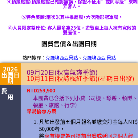
④頂級旅館:頂級旅館已確認無誤，保證不使用”或同等級”來糊
弄客人。
⑤特色美饌:兩次米其林推薦餐+六次隱形冠軍餐。
⑥人員限定雙座位: 客人最多為23位，遊覽車上每人擁有寬敞的
雙座位。
團費售價＆出團日期
克羅埃西亞景點
克羅埃西亞 景點
熱門搜尋：
、
2026
09月20日(秋高氣爽季節)
出團日
10月11日(秋詩楓紅季節)(星期日出發)
期
費
NTD259,900
用
本團費已含括下列小費（司機、導遊、領隊、
餐廳、旅館、行李）
早鳥優惠方案
凡於出發前五個月報名並繳交訂金每人NT$
50,000者，
將
享有機票為可提前出發或延回之個人經