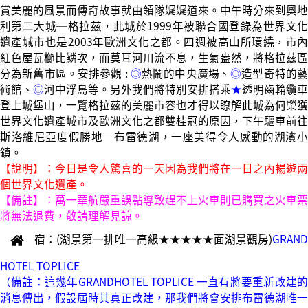
賞美麗的風景而傳奇故事就由領隊娓娓道來。中午時分來到奧地
利第二大城─格拉茲，此城於1999年被聯合國登錄為世界文化
遺產城市也是2003年歐洲文化之都。四週被高山所環繞，市內
紅色屋瓦櫛比鱗次，而莫耳河川流不息，生氣盎然，將格拉茲區
分為新舊市區。安排參觀 :
◎
熱鬧的中央廣場、
◎
造型奇特的
術館、
◎
河中浮島等。另外我們將特別安排搭乘
★
透明齒輪纜車
登上城堡山，一覽格拉茲的美麗市容也才得以瞭解此城為何榮獲
世界文化遺產城市及歐洲文化之都雙桂冠的原因，下午驅車前往
斯洛維尼亞度假勝地─布雷德湖，一座美得令人感動的湖濱小
鎮。
【說明】：今日是令人驚喜的一天因為我們將在一日之內暢遊兩
個世界文化遺產。
【備註】：萬一華航嚴重誤點導致趕不上火車則已購買之火車票
將無法退費，敬請理解見諒。
宿：(湖景第一排唯一高級★★★★★面湖景觀房)
GRAND
HOTEL TOPLICE
（備註：這幾年GRANDHOTEL TOPLICE 一直有將要重新改建的
消息傳出，假設屆時其真正改建，那我們將會安排布雷德湖唯一