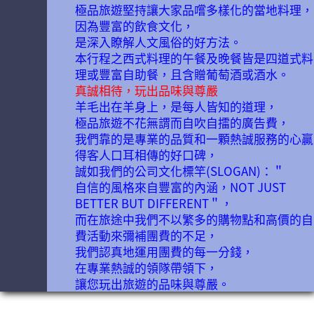
極品旅遊堅持讓大家品嚐多樣化的當地料理，
因為豐富的飲食文化，
是深入瞭解人文風俗的好方法。
本行程之西式料理的午餐及晚餐皆是四道式料
理或豐富自助餐，且含贈葡萄酒或酒水。
真誠相待，玩出品味與尊嚴
羊毛出在羊身上，是每人皆知的道理，
極品旅遊不花無謂而自吹自擂的廣告費，
我們靠的是專業的品質和一顆熱誠服務的心贏
得客人口耳相傳的好口碑，
誠如我們的公司文化標竿(SLOGAN)：＂
自信的風格來自豐富的內涵，NOT JUST
BETTER BUT DIFFERENT＂，
而在旅途中我們不以繁多的購物點和高價的自
費活動來彌補團費的不足，
我們認真地運用團費的每一分錢，
在專業熱誠的領隊帶領下，
讓您玩出旅遊的品味與尊嚴。