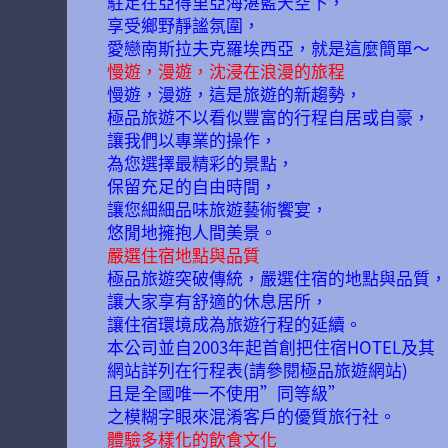
駐足在亞得里亞海湛藍天空下，
享受鄉野靜謐氛圍，
愛戀南斯拉夫克羅埃西亞，就是這麼簡單～
慢遊，漫遊，沈浸在浪漫的旅程
慢遊，漫遊，這是旅遊的新趨勢，
極品旅遊不以看似豐富的行程自居或自豪，
讓我們以專業的操作，
為您選擇最精彩的景點，
保留充足的自由時間，
讓您細細品味旅遊藝術饗宴，
悠閒地擁抱人間美景。
嚴選住宿地點與品質
極品旅遊突破傳統，嚴選住宿的地點與品質，
讓大家享有舒適的休息居所，
讓住宿環境成為旅遊行程的延續。
本公司並自2003年起首創把住宿HOTEL及其
網站詳列在行程表(請參閱極品旅遊網站)
且是全國唯一不使用”同等級”
之模糊字眼來混淆客戶的優質旅行社。
體驗多樣化的飲食文化