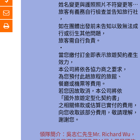
姓名變更與護照照片不符變更等…
旅客有義務自行檢查並告知旅行社
，
如在團體出發前未告知以致無法成
行或衍生其他問題，
旅客需自行負責。
•
當您繳付訂金即表示旅遊契約產生
效力，
本公司將依各協力商之要求，
為您預付此趟旅程的旅館、
餐廳或機票等費用。
若您因故取消，本公司將依
「國外旅遊定型化契約書」
之相關條款或估算已實付的費用，
向您收取該部分費用，敬請理解，
謝謝您。
領隊簡介：吳志仁先生Mr. Richard Wu，