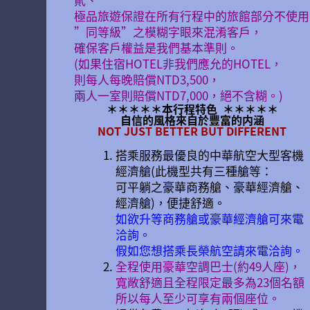
極品旅遊保證在所有行程中的旅館部分不使用
”同等級”之模糊字眼來混淆客戶，
確保客戶權益是我們基本準則。
(如果住宿HOTEL非我們應允的HOTEL，
則每人每晚賠償NTD3,500，
兩人一室則賠償NTD7,000，絕不含糊。)
＊＊＊＊＊
本行程特色
＊＊＊＊＊
自信的風格來自於豐富的内涵
NOT JUST BETTER BUT DIFFERENT
搭乘服務最優良的中華航空大型客機
經濟艙(此機型共有三種艙等：
可平躺之豪華商務艙、豪華經濟艙、
經濟艙)，便捷舒適。
如欲升等商務艙或豪華經濟艙可來電
洽詢。
假如您想搭乘長榮航空請來電洽詢。
全程使用豪華空調巴士(約49人座)，
寬敞舒適且全程限定最多為23個名額
所以每人至少可享有兩個座位。