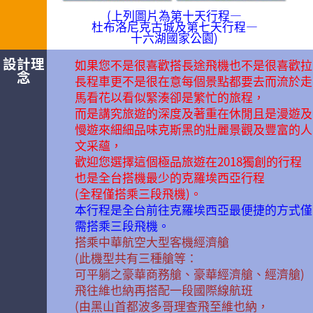
(上列圖片為第十天行程—
杜布洛尼克古城及第七天行程—
十六湖國家公園)
設計理
如果您不是很喜歡搭長途飛機也不是很喜歡拉
念
長程車更不是很在意每個景點都要去而流於走
馬看花以看似緊湊卻是繁忙的旅程，
而是講究旅遊的深度及著重在休閒且是漫遊及
慢遊來細細品味克斯黑的壯麗景觀及豐富的人
文采蘊，
歡迎您選擇這個極品旅遊在2018獨創的行程
也是全台搭機最少的克羅埃西亞行程
(全程僅搭乘三段飛機)。
本行程是全台前往克羅埃西亞最便捷的方式僅
需搭乘三段飛機。
搭乘中華航空大型客機經濟艙
(此機型共有三種艙等：
可平躺之豪華商務艙、豪華經濟艙、經濟艙)
飛往維也納再搭配一段國際線航班
(由黑山首都波多哥理查飛至維也納，