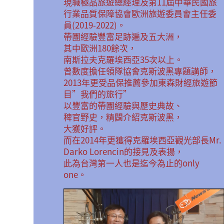
現職極品旅遊總經理及第11屆中華民國旅
行業品質保障協會歐洲旅遊委員會主任委
員(2019-2022)。
帶團經驗豐富足跡遍及五大洲，
其中歐洲180餘次，
南斯拉夫克羅埃西亞35次以上。
曾數度擔任領隊協會克斯波黑專題講師，
2013年更受品保推薦參加東森財經旅遊節
目”我們的旅行”
以豐富的帶團經驗與歷史典故、
稗官野史，精闢介紹克斯波黑，
大獲好評。
而在2014年更獲得克羅埃西亞觀光部長Mr.
Darko Lorencin的接見及表揚，
此為台灣第一人也是迄今為止的only
one。