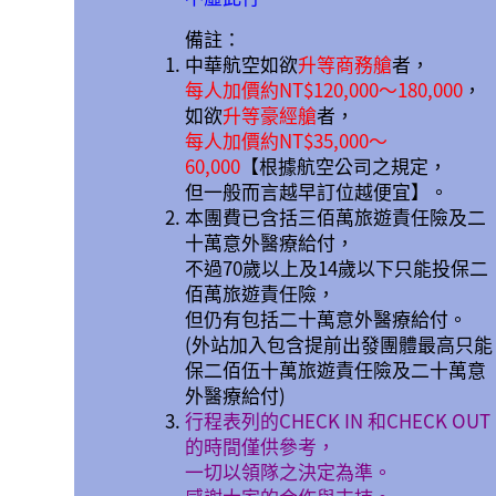
備註：
中華航空如欲
升等商務艙
者，
每人加價約NT$120,000～180,000
，
如欲
升等豪經艙
者，
每人加價約NT$35,000～
60,000
【根據航空公司之規定，
但一般而言越早訂位越便宜】。
本團費已含括三佰萬旅遊責任險及二
十萬意外醫療給付，
不過70歲以上及14歲以下只能投保二
佰萬旅遊責任險，
但仍有包括二十萬意外醫療給付。
(外站加入包含提前出發團體最高只能
保二佰伍十萬旅遊責任險及二十萬意
外醫療給付)
行程表列的CHECK IN 和CHECK OUT
的時間僅供參考，
一切以領隊之決定為準。