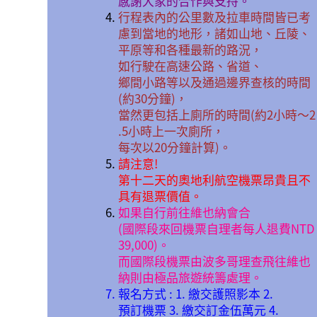
感謝大家的合作與支持。
行程表內的公里數及拉車時間皆已考
慮到當地的地形，諸如山地、丘陵、
平原等和各種最新的路況，
如行駛在高速公路、省道、
鄉間小路等以及通過邊界查核的時間
(約30分鐘)，
當然更包括上廁所的時間(約2小時〜2
.5小時上一次廁所，
每次以20分鐘計算)。
請注意!
第十二天的奧地利航空機票昂貴且不
具有退票價值。
如果自行前往維也納會合
(國際段來回機票自理者每人退費NTD
39,000)。
而國際段機票由波多哥理查飛往維也
納則由極品旅遊統籌處理。
報名方式 : 1. 繳交護照影本 2.
預訂機票 3. 繳交訂金伍萬元 4.