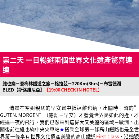
第二天 一日暢遊兩個世界文化遺產驚喜連
連
維也納－賽梅林鐵道之旅－格拉茲－220Km(3hrs)－布雷德湖
BLED【斯洛維尼亞】
【19:00 CHECK IN HOTEL】
清晨在空姐親切的早安聲中抵達維也納，出關時一聲的”
GUTEN. MORGEN”（德語－早安）才發覺世界是如此的近，才
經過一夜的飛行，我們已然來到這偉大又美麗的區域－歐洲。出
關後前往維也納中央火車站
★
搭乘全球第一條高山鐵路也是全世
界第一條享有世界文化遺產美譽的高山鐵道
First Class
，沿途