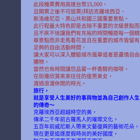
此段機票費用高達台幣15,000，
且開票之後不可退票)拜訪克羅埃西亞、
斯洛維尼亞、黑山共和國三國重要景點。
此行程最大特色即是去除不重要的次級景點而
且不疾不徐讓我們有充裕的時間暢遊每一個精
華景點而非走馬看花並且在重要的城市皆留有
足夠的自由活動時間，
讓大家可以深入體驗城市風華或者是盡情自由
購物，
當然也有時間讓您品嘗一杯香醇的咖啡，
在街邊欣賞來來往往的俊男美女，
渡過浪漫休閒的時光。
旅行，
就是享受人生美好的事與物並為自己創作人生
的傳奇～
克羅埃西亞超越時空的美，
傳承二千年前古羅馬人的璀璨文化，
五百年前威尼斯人帶來文藝復興的藝術花朵，
現在更是追逐度假時尚的美好國度，