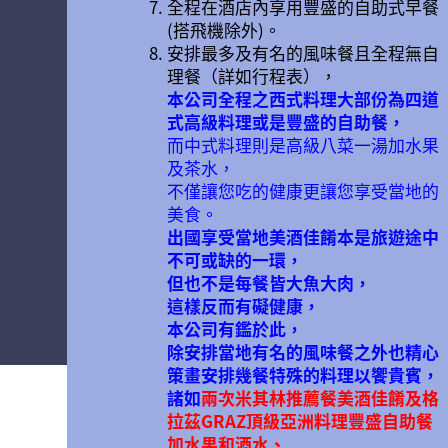
全程在酒店內享用豐盛的自助式早餐
(搭飛機除外)。
安排最多及有名的風味餐且全程無自
理餐（詳如行程表），
本公司全程之西式料理大部份為四道
式高級料理或是豐盛的自助餐，
而中式料理則是高級八菜一湯加水果
及茶水，
不僅讓您吃的健康更讓您享受當地的
美食。
出國享受當地美酒佳餚本是旅遊途中
不可或缺的一環，
但也不是每餐皆大魚大肉，
這樣反而有礙健康，
本公司有鑑於此，
除安排當地有名的風味餐之外也精心
策畫安排幾餐特殊的料理以饗貴賓，
諸如
兩次米其林推薦餐美酒佳餚及
格
拉茲GRAZ
頂級亞洲料理豐盛自助餐
加水果和酒水、