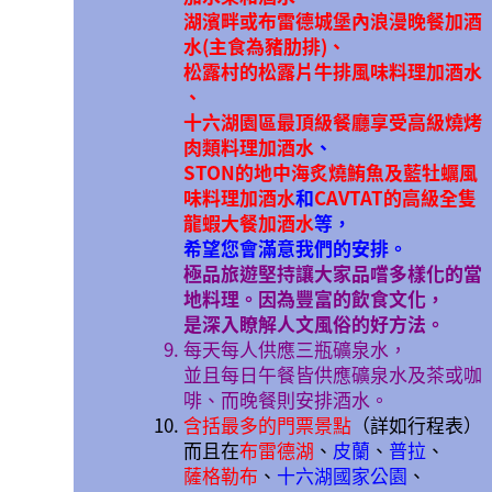
湖濱畔或布雷德城堡內浪漫晚餐加酒
水(主食為豬肋排)、
松露村的松露片牛排風味料理加酒水
、
十六湖園區最頂級餐廳享受高級燒烤
肉類料理加酒水
、
STON的地中海炙燒鮪魚及藍牡蠣風
味料理加酒水
和
CAVTAT的高級全隻
龍蝦大餐加酒水
等，
希望您會滿意我們的安排。
極品旅遊堅持讓大家品嚐多樣化的當
地料理。因為豐富的飲食文化，
是深入瞭解人文風俗的好方法。
每天每人供應三瓶礦泉水，
並且每日午餐皆供應礦泉水及茶或咖
啡、而晚餐則安排酒水。
含括最多的門票景點
（詳如行程表）
而且在
布雷德湖
、
皮蘭
、
普拉
、
薩格勒布
、
十六湖國家公園
、