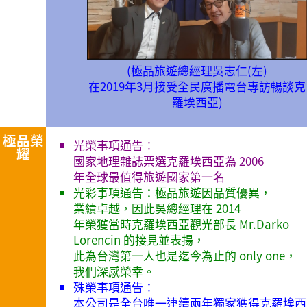
(極品旅遊總經理吳志仁(左)
在2019年3月接受全民廣播電台專訪暢談克
羅埃西亞)
極品榮
光榮事項通告：
耀
國家地理雜誌票選克羅埃西亞為 2006
年全球最值得旅遊國家第一名
光彩事項通告：極品旅遊因品質優異，
業績卓越，因此吳總經理在 2014
年榮獲當時克羅埃西亞觀光部長 Mr.Darko
Lorencin 的接見並表揚，
此為台灣第一人也是迄今為止的 only one，
我們深感榮幸。
殊榮事項通告：
本公司是全台唯一連續兩年獨家獲得克羅埃西