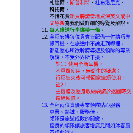
札達爾、
斯普利特
、
杜布洛尼克
、
科托爾
，
不惜花費
鉅資聘請當地資深英文或中
文導遊
為我們做詳細的導覽及解說。
每人贈送行李綁帶一條。
全程安排每位貴賓皆配備一付精巧導
覽耳機，在旅途中不論走到哪裡，
都能隨心所欲聆聽導遊及領隊的專業
解說，不受外界所干擾。
註1：使用全新耳機，
不重覆使用，無衛生的疑慮；
行程結束後可帶回家繼續使用。
註2：
主機體及隨身收納袋請於返國時交
還給領隊。
全程兩位資優專業領隊貼心服務－
專業、熱誠、服務佳。
領隊是旅遊成敗的關鍵，
優良的領隊讓旅客增廣見聞如沐春風
不虛此行。