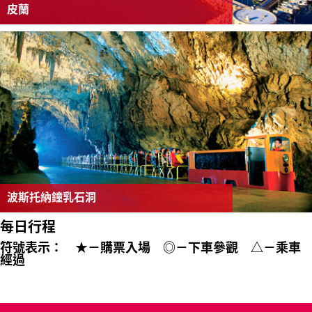
皮蘭
波斯托納鐘乳石洞
每日行程
符號表示： ★－購票入場 ◎－下車參觀 △－乘車
經過