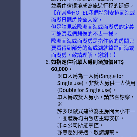
並讓住宿環境成為旅遊行程的延續。
【在某些HOTEL我們特別安排面海或
面湖景觀房尊寵大家，
但是請見諒歐洲面海或面湖房的定義
可能跟我們想像的不太一樣，
歐洲面海或面湖房是指住宿的房間只
要看得到部分的海或湖就算是面海或
面湖房，敬請理解，謝謝！】
如指定住宿單人房則須加價NT$
60,000。
※單人房為一人房(Single for
Single use)，非雙人房供一人使用
(Double for Single use)，
單人房較雙人房小，請旅客諒察。
※
許多以歐式建築為主房間大小不一
，團體房均由飯店主導安排，
非本公司所能掌控，
亦無差別待遇，敬請諒察。