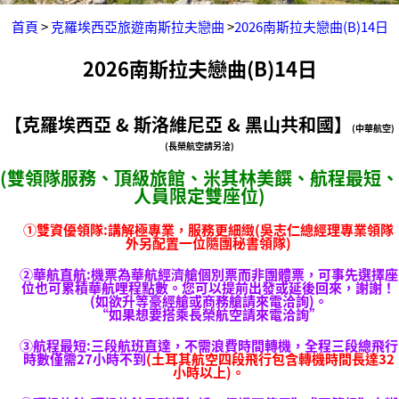
首頁
>
克羅埃西亞旅遊南斯拉夫戀曲
>
2026南斯拉夫戀曲(B)14日
2026南斯拉夫戀曲(B)14日
【克羅埃西亞 & 斯洛維尼亞 & 黑山共和國】
(中華航空)
(長榮航空請另洽)
(雙領隊服務、頂級旅館、米其林美饌、航程最短、
人員限定雙座位)
①雙資優領隊:講解極專業，服務更細緻(吳志仁總經理專業領隊
外另配置一位隨團秘書領隊)
②華航直航:機票為華航經濟艙個別票而非團體票，可事先選擇座
位也可累積華航哩程點數。您可以提前出發或延後回來，謝謝！
(如欲升等豪經艙或商務艙請來電洽詢)。
“如果想要搭乘長榮航空請來電洽詢”
③航程最短:三段航班直達，不需浪費時間轉機，全程三段總飛行
時數僅需27小時不到
(土耳其航空四段飛行包含轉機時間長達32
小時以上)。