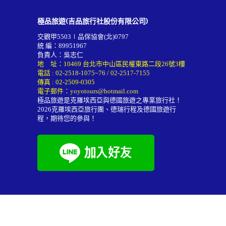
極品旅遊(吉品旅行社股份有限公司)
交觀甲5503∣品保協會(北)0797
統 編：89951967
負責人：吳志仁
地 址：10469 台北市中山區民權東路二段26號3樓
電話 :
02-2518-1075~76
/
02-2517-7155
傳真 : 02-2509-0305
電子郵件：
yoyotours@hotmail.com
極品旅遊是克羅埃西亞與德國旅遊之專業旅行社！
2026
克羅埃西亞旅行團
、德瑞行程及
德國旅遊行
程
，期待您的參與！