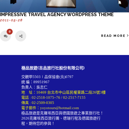
IMPRESSIVE TRAVEL AGENCY WORDPRESS THEME
2011-05-28
0
READ MORE
極品旅遊(吉品旅行社股份有限公司)
交觀甲5503∣品保協會(北)0797
統 編：89951967
負責人：吳志仁
地 址：10469 台北市中山區民權東路二段26號3樓
電話 :
02-2518-1075~76
/
02-2517-7155
傳真 : 02-2509-0305
電子郵件：
yoyotours@hotmail.com
極品旅遊是克羅埃西亞與德國旅遊之專業旅行社！
2026
克羅埃西亞旅行團
、德瑞行程及
德國旅遊行
程
，期待您的參與！