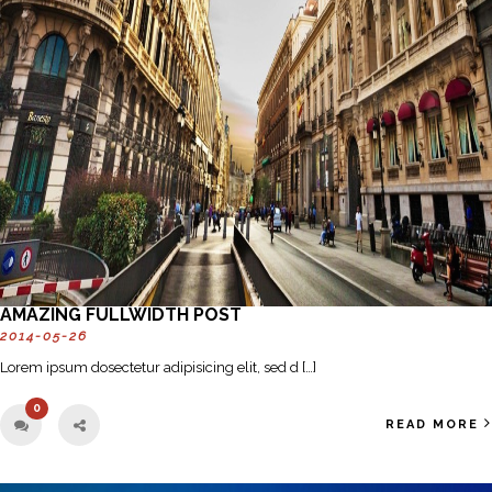
AMAZING FULLWIDTH POST
2014-05-26
Lorem ipsum dosectetur adipisicing elit, sed d […]
0
READ MORE