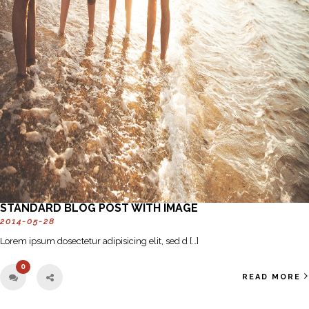
STANDARD BLOG POST WITH IMAGE
2014-05-28
Lorem ipsum dosectetur adipisicing elit, sed d […]
0
READ MORE