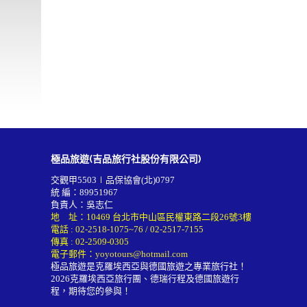
極品旅遊(吉品旅行社股份有限公司)
交觀甲5503∣品保協會(北)0797
統 編：89951967
負責人：吳志仁
地 址：10469 台北市中山區民權東路二段26號3樓
電話 :
02-2518-1075~76
/
02-2517-7155
傳真 : 02-2509-0305
電子郵件：
yoyotours@hotmail.com
極品旅遊是克羅埃西亞與德國旅遊之專業旅行社！
2026
克羅埃西亞旅行團
、德瑞行程及
德國旅遊行
程
，期待您的參與！