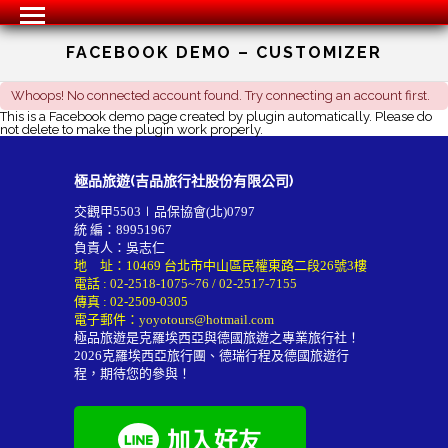
FACEBOOK DEMO – CUSTOMIZER
Whoops! No connected account found. Try connecting an account first.
This is a Facebook demo page created by plugin automatically. Please do
not delete to make the plugin work properly.
極品旅遊(吉品旅行社股份有限公司)
交觀甲5503∣品保協會(北)0797
統 編：89951967
負責人：吳志仁
地 址：10469 台北市中山區民權東路二段26號3樓
電話 :
02-2518-1075~76
/
02-2517-7155
傳真 : 02-2509-0305
電子郵件：
yoyotours@hotmail.com
極品旅遊是克羅埃西亞與德國旅遊之專業旅行社！
2026
克羅埃西亞旅行團
、德瑞行程及
德國旅遊行
程
，期待您的參與！