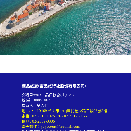
極品旅遊(吉品旅行社股份有限公司)
交觀甲5503∣品保協會(北)0797
統 編：89951967
負責人：吳志仁
地 址：10469 台北市中山區民權東路二段26號3樓
電話 :
02-2518-1075~76
/
02-2517-7155
傳真 : 02-2509-0305
電子郵件：
yoyotours@hotmail.com