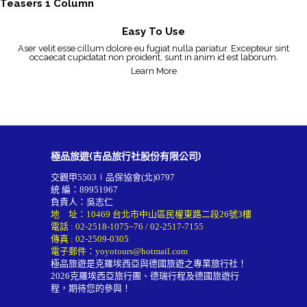
Teasers 1 Column
Easy To Use
Aser velit esse cillum dolore eu fugiat nulla pariatur. Excepteur sint
occaecat cupidatat non proident, sunt in anim id est laborum.
Learn More
極品旅遊(吉品旅行社股份有限公司)
交觀甲5503∣品保協會(北)0797
統 編：89951967
負責人：吳志仁
地 址：10469 台北市中山區民權東路二段26號3樓
電話 :
02-2518-1075~76
/
02-2517-7155
傳真 : 02-2509-0305
電子郵件：
yoyotours@hotmail.com
極品旅遊是克羅埃西亞與德國旅遊之專業旅行社！
2026
克羅埃西亞旅行團
、德瑞行程及
德國旅遊行
程
，期待您的參與！