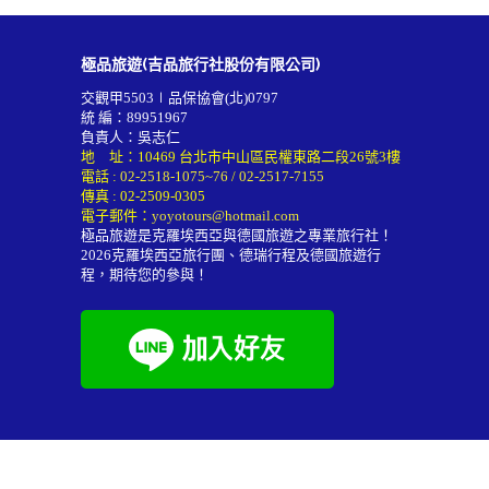
極品旅遊(吉品旅行社股份有限公司)
交觀甲5503∣品保協會(北)0797
統 編：89951967
負責人：吳志仁
地 址：10469 台北市中山區民權東路二段26號3樓
電話 :
02-2518-1075~76
/
02-2517-7155
傳真 : 02-2509-0305
電子郵件：
yoyotours@hotmail.com
極品旅遊是克羅埃西亞與德國旅遊之專業旅行社！
2026
克羅埃西亞旅行團
、德瑞行程及
德國旅遊行
程
，期待您的參與！