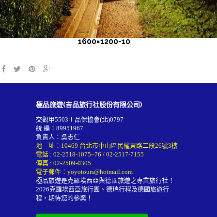
1600×1200-10
極品旅遊(吉品旅行社股份有限公司)
交觀甲5503∣品保協會(北)0797
統 編：89951967
負責人：吳志仁
地 址：10469 台北市中山區民權東路二段26號3樓
電話 :
02-2518-1075~76
/
02-2517-7155
傳真 : 02-2509-0305
電子郵件：
yoyotours@hotmail.com
極品旅遊是克羅埃西亞與德國旅遊之專業旅行社！
2026
克羅埃西亞旅行團
、德瑞行程及
德國旅遊行
程
，期待您的參與！