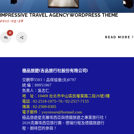
IMPRESSIVE TRAVEL AGENCY WORDPRESS THEME
2011-05-28
0
READ MORE
極品旅遊(吉品旅行社股份有限公司)
交觀甲5503∣品保協會(北)0797
統 編：89951967
負責人：吳志仁
地 址：10469 台北市中山區民權東路二段26號3樓
電話 :
02-2518-1075~76
/
02-2517-7155
傳真 : 02-2509-0305
電子郵件：
yoyotours@hotmail.com
極品旅遊是克羅埃西亞與德國旅遊之專業旅行社！
2026
克羅埃西亞旅行團
、德瑞行程及
德國旅遊行
程
，期待您的參與！