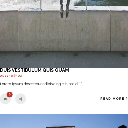
DUIS VESTIBULUM QUIS QUAM
2011-06-22
Lorem ipsum dosectetur adipisicing elit, sed d […]
0
READ MORE