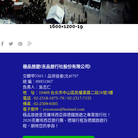
1600×1200-19
極品旅遊(吉品旅行社股份有限公司)
交觀甲5503∣品保協會(北)0797
統 編：89951967
負責人：吳志仁
地 址：10469 台北市中山區民權東路二段26號3樓
電話 :
02-2518-1075~76
/
02-2517-7155
傳真 : 02-2509-0305
電子郵件：
yoyotours@hotmail.com
極品旅遊是克羅埃西亞與德國旅遊之專業旅行社！
2026
克羅埃西亞旅行團
、德瑞行程及
德國旅遊行
程
，期待您的參與！