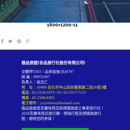
1600×1200-11
極品旅遊(吉品旅行社股份有限公司)
交觀甲5503∣品保協會(北)0797
統 編：89951967
負責人：吳志仁
地 址：10469 台北市中山區民權東路二段26號3樓
電話 :
02-2518-1075~76
/
02-2517-7155
傳真 : 02-2509-0305
電子郵件：
yoyotours@hotmail.com
極品旅遊是克羅埃西亞與德國旅遊之專業旅行社！
2026
克羅埃西亞旅行團
、德瑞行程及
德國旅遊行
程
，期待您的參與！