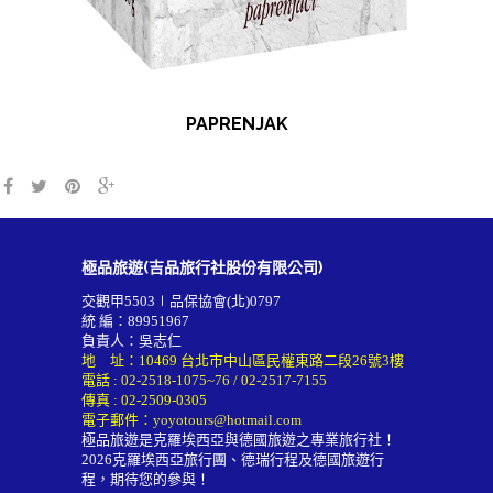
PAPRENJAK
極品旅遊(吉品旅行社股份有限公司)
交觀甲5503∣品保協會(北)0797
統 編：89951967
負責人：吳志仁
地 址：10469 台北市中山區民權東路二段26號3樓
電話 :
02-2518-1075~76
/
02-2517-7155
傳真 : 02-2509-0305
電子郵件：
yoyotours@hotmail.com
極品旅遊是克羅埃西亞與德國旅遊之專業旅行社！
2026
克羅埃西亞旅行團
、德瑞行程及
德國旅遊行
程
，期待您的參與！