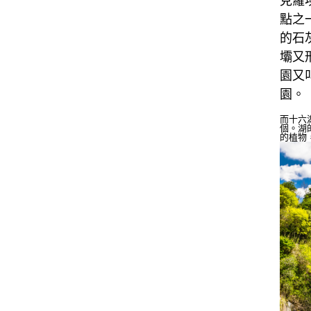
克羅
點之一
的石
壩又
園又
園。
而十六
個。湖
的植物