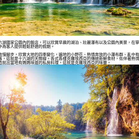
六湖國家公園內的飯店，可以欣賞早晨的湖泊、壯麗瀑布以及公園內美景，在
中為客人提供輕鬆舒適的假期。
放慢腳步，欣賞大地的四季變化，遍地的小野花、熱情奔放的小瀑布群、亂中
落，這就是十六湖的天際線。各式各樣克羅埃西亞的傳統新鮮食材，佐伴著熱
造就出當地有媽媽味道的私房料理，這就是克羅埃西亞的味蕾。