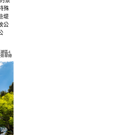
的景
以特殊
些堤
故公
公
湖區4
一旁翠綠