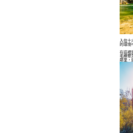
入住十
的環境
在這裡
毛櫸聚
鄰里，