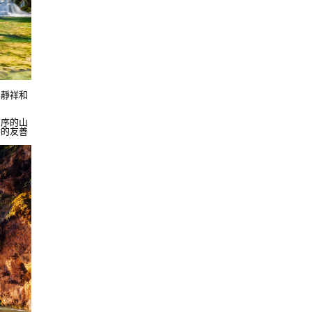
寧靜祥和
有序的山
情的友善