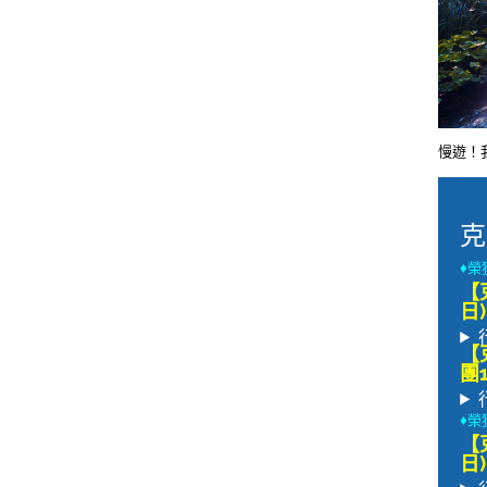
慢遊！
克
♦榮
【
日)
【
團1
♦榮
【
日)