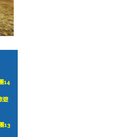
團14
旅遊
團13