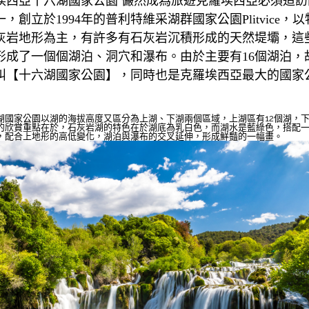
埃西亞十六湖國家公園 儼然成為
旅遊克羅埃西亞
必須造訪
，創立於1994年的普利特維采湖群國家公園Plitvice，
灰岩地形為主，有許多有石灰岩沉積形成的天然堤壩，這
形成了一個個湖泊、洞穴和瀑布。由於主要有16個湖泊，
叫【十六湖國家公園】，同時也是克羅埃西亞最大的國家
湖國家公園以湖的海拔高度又區分為上湖、下湖兩個區域，上湖區有12個湖，下
的欣賞重點在於，石灰岩湖的特色在於湖底為乳白色，而湖水是藍綠色，搭配
，配合上地形的高低變化，湖泊與瀑布的交叉延伸，形成鮮豔的一幅畫。