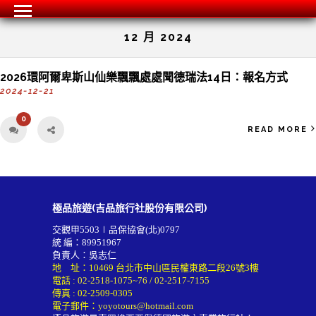
12 月 2024
2026環阿爾卑斯山仙樂飄飄處處聞德瑞法14日：報名方式
2024-12-21
0
READ MORE
極品旅遊(吉品旅行社股份有限公司)
交觀甲5503∣品保協會(北)0797
統 編：89951967
負責人：吳志仁
地 址：10469 台北市中山區民權東路二段26號3樓
電話 :
02-2518-1075~76
/
02-2517-7155
傳真 : 02-2509-0305
電子郵件：
yoyotours@hotmail.com