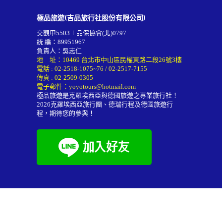
極品旅遊(吉品旅行社股份有限公司)
交觀甲5503∣品保協會(北)0797
統 編：89951967
負責人：吳志仁
地 址：10469 台北市中山區民權東路二段26號3樓
電話 :
02-2518-1075~76
/
02-2517-7155
傳真 : 02-2509-0305
電子郵件：
yoyotours@hotmail.com
極品旅遊是克羅埃西亞與德國旅遊之專業旅行社！
2026
克羅埃西亞旅行團
、德瑞行程及
德國旅遊行
程
，期待您的參與！