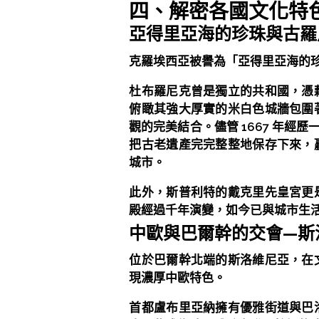
四、解密各國文化特
亞得里亞海的珍珠與古羅
克羅埃西亞被譽為「亞得里亞海的
杜布羅尼克曾是獨立的共和國，憑
俯瞰其強大厚實的米白色城牆包圍
觀的完美結合。儘管 1667 年
把古老遺產完完整整地保存下來，
城市。
此外，斯普利特的戴克里先皇宮更
殿經過千年演變，如今已與城市生
中歐與巴爾幹的交會—斯
位於巴爾幹北端的斯洛維尼亞，在
現濃厚中歐特色。
首都盧布里亞納擁有優雅街道與巴