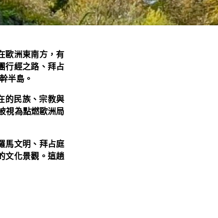
在歐洲東南方，有
團行經之路、拜占
幹半島。
期存在的民族、宗教與
島被視為點燃歐洲局
羅馬文明、拜占庭
的文化景觀。這趟