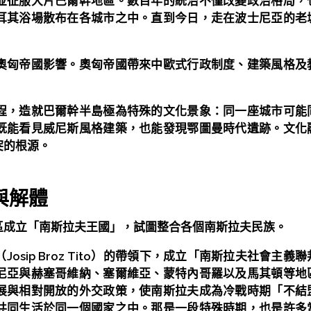
並征服大片巴爾幹地區。數百年的統治不僅改變政治格局，
耳其浴場散布在各城市之中。直到今日，走在波士尼亞的老
奧匈帝國影響。奧匈帝國帶來中歐式行政制度、建築風格及
程，造就巴爾幹半島極為特殊的文化景象：同一座城市可能
既能看見威尼斯風格建築，也能發現鄂圖曼時代遺跡。文化
突的根源。
與解體
區成立「南斯拉夫王國」，試圖整合各個南斯拉夫民族。
osip Broz Tito）的帶領下，成立「南斯拉夫社會主義
尼亞與赫塞哥維納、塞爾維亞、蒙特內哥羅以及馬其頓等地
展與相對開放的外交政策，使南斯拉夫成為冷戰時期「不結
共同生活於同一個國家之中。那是一段特殊時期，也是許多