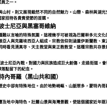
成員之一。
與山村，則又展現截然不同的自然魅力。山巒、森林與湖光
國家招待各貴賓使節的首選。
波士尼亞與黑塞哥維納
種難以言喻的特殊氛圍，這裡幾乎可被視為巴爾幹多元文化
維亞人與克羅埃西亞人組成，宗教信仰則涵蓋伊斯蘭教、東
同時看見清真寺、天主教堂與東正教教堂。這種宗教共存景
年代波士尼亞內戰，對國力與民族造成巨大創傷，走過街道，
彈落點留下的紀念。
特內哥羅（黑山共和國）
歷史中卻有特殊地位。由於地勢崎嶇、山脈眾多，蒙特內哥
。
響及地中海特色。壯麗山景與海灣景觀，使這個國家近年逐