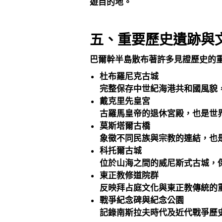
遊目的地。
五、重要歷史遺跡與
巴爾幹半島散布著許多見證歷史的
杜布羅尼克古城
完整保存中世紀海港共和國風貌
戴克里先皇宮
古羅馬皇帝的退休宮殿，也是世
莫斯塔爾古橋
象徵不同民族與宗教的連結，也
科托爾古城
位於山海之間的威尼斯式古城，
東正教修道院群
反映拜占庭文化與東正教傳統的
戰爭紀念碑與紀念公園
記錄南斯拉夫時代及近代戰爭歷