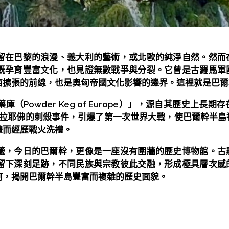
留在巴黎的浪漫、義大利的藝術，或北歐的純淨自然。然而
既孕育豐富文化，也見證無數戰爭與分裂。它曾是古羅馬軍
西擴張的前線，也是奧匈帝國文化影響的邊界。這裡就是巴爾
Powder Keg of Europe）」，源自其歷史上長
在塞拉耶佛的刺殺事件，引爆了第一次世界大戰，使巴爾幹半
體而經歷戰火洗禮。
籤，今日的巴爾幹，更像是一座沒有圍牆的歷史博物館。古
留下深刻足跡，不同民族與宗教彼此交融，形成極具層次感
河，揭開巴爾幹半島豐富而複雜的歷史面貌。