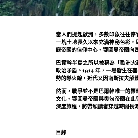
當人們提起歐洲，多數印象往往停
一塊土地長久以來充滿神秘色彩，
庭帝國的信仰中心、鄂圖曼帝國向
巴爾幹半島之所以被稱為「歐洲火藥庫（
政治矛盾。1914 年，一場發生
勢的導火線，近代又因南斯拉夫解
然而，戰爭並不是巴爾幹唯一的標
文化、鄂圖曼帝國與奧匈帝國在此
深度旅程，將帶領讀者穿越時間長
目錄