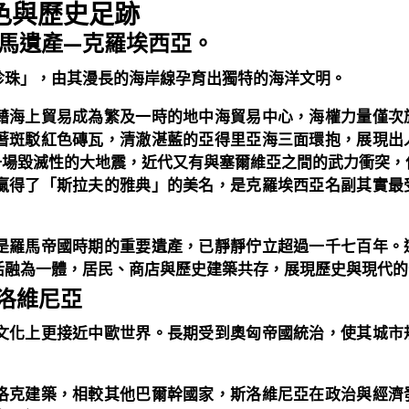
色與歷史足跡
馬遺產—克羅埃西亞。
珍珠」，由其漫長的海岸線孕育出獨特的海洋文明。
藉海上貿易成為繁及一時的地中海貿易中心，海權力量僅次
著斑駁紅色磚瓦，清澈湛藍的亞得里亞海三面環抱，展現出
經歷一場毀滅性的大地震，近代又有與塞爾維亞之間的武力衝突
贏得了「斯拉夫的雅典」的美名，是克羅埃西亞名副其實最
是羅馬帝國時期的重要遺產，已靜靜佇立超過一千七百年。
活融為一體，居民、商店與歷史建築共存，展現歷史與現代的
洛維尼亞
文化上更接近中歐世界。長期受到奧匈帝國統治，使其城市
洛克建築，相較其他巴爾幹國家，斯洛維尼亞在政治與經濟