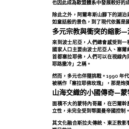
也因此成為歐盟體系中發展較好的
除此之外，阿爾卑斯山腳下的湖泊
如童話般的景色，到了現代依舊是
多元宗教與衝突的縮影—
來到波士尼亞，人們總會感受到一
國家人口主要由波士尼亞人、塞爾
首都塞拉耶佛，人們可以在視線內
耶路撒冷」之稱。
然而，多元也伴隨挑戰。1990 
被稱作「塞拉耶佛玫瑰」，那是炮
山海交織的小國傳奇—蒙
面積不大的蒙特內哥羅，在巴爾幹
立性，未完全受到鄂圖曼帝國控制
其文化融合斯拉夫傳統、東正教影