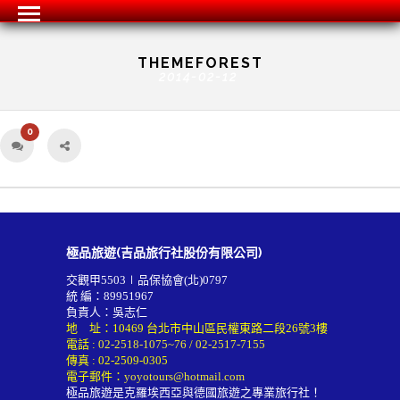
THEMEFOREST
2014-02-12
0
極品旅遊(吉品旅行社股份有限公司)
交觀甲5503∣品保協會(北)0797
統 編：89951967
負責人：吳志仁
地 址：10469 台北市中山區民權東路二段26號3樓
電話 :
02-2518-1075~76
/
02-2517-7155
傳真 : 02-2509-0305
電子郵件：
yoyotours@hotmail.com
極品旅遊是克羅埃西亞與德國旅遊之專業旅行社！