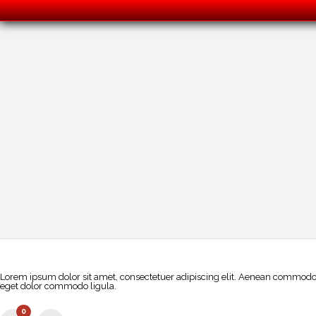
Lorem ipsum dolor sit amet, consectetuer adipiscing elit. Aenean commodo
eget dolor commodo ligula.
0