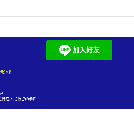
6號3樓
行社！
遊行程
，期待您的參與！