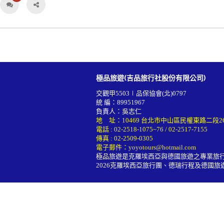
極品旅遊(吉品旅行社股份有限公司)
交觀甲5503∣品保協會(北)0797
統 編：89951967
負責人：吳志仁
地 址：10469 台北市中山區民權東路二段2
電話 :
02-2518-1075~76
/
02-2517-7155
傳真 : 02-2509-0305
電子郵件：
yoyotours@hotmail.com
極品旅遊是克羅埃西亞與德國旅遊之專業旅
2026
克羅埃西亞旅行團
、德瑞行程及
德國旅