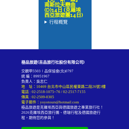
南斯拉夫戀曲
(D)14日 (克羅埃
西亞旅遊團14日)
行程概覽
極品旅遊(吉品旅行社股份有限公司)
交觀甲5503∣品保協會(北)0797
統 編：89951967
負責人：吳志仁
地 址：10469 台北市中山區民權東路二段26號3樓
電話 :
02-2518-1075~76
/
02-2517-7155
傳真 : 02-2509-0305
電子郵件：
yoyotours@hotmail.com
極品旅遊是克羅埃西亞與德國旅遊之專業旅行社！
2026
克羅埃西亞旅行團
、德瑞行程及
德國旅遊行
程
，期待您的參與！