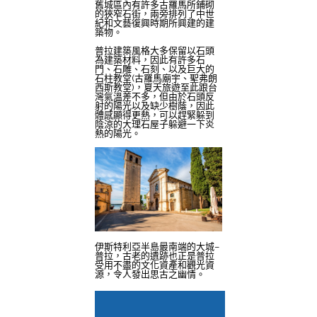
舊城區內有許多古羅馬所鋪砌
的狹窄石街，兩旁排列了中世
紀和文藝復興時期所興建的建
築物。
普拉建築風格大多保留以石頭
為建築材料，因此有許多石
門、石雕、石刻、以及巨大的
石柱教堂(古羅馬廟宇、聖弗朗
西斯教堂)，夏天旅遊至此跟台
灣氣溫差不多，但由於石頭反
射的陽光以及缺少樹蔭，因此
體感顯得更熱，可以趕緊躲到
陰涼的大理石屋子躲避一下炎
熱的陽光。
伊斯特利亞半島最南端的大城–
普拉，古老的遺跡也正是普拉
受用不盡的文化資產和觀光資
源，令人發出思古之幽情。