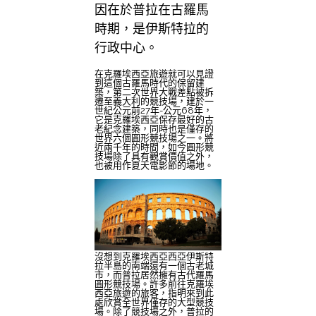
因在於普拉在古羅馬
時期，是伊斯特拉的
行政中心。
在克羅埃西亞旅遊就可以見證
到這個古羅馬時代的保留建
築，第二次世界大戰差點被拆
遷至義大利的競技場，建於一
世紀公元前27年-公元68年，
它是克羅埃西亞保存最好的古
老紀念建築，同時也是僅存的
世界六個圓形競技場之一。將
近兩千年的時間，如今圓形競
技場除了具有觀賞價值之外，
也被用作夏天電影節的場地。
沒想到克羅埃西亞西亞伊斯特
拉半島的南端還有一個古老城
市，而普拉居然擁有古代羅馬
圓形競技場。許多前往克羅埃
西亞旅遊的旅客，指明來到此
處欣賞全世界僅存的大型競技
場。除了競技場之外，普拉的