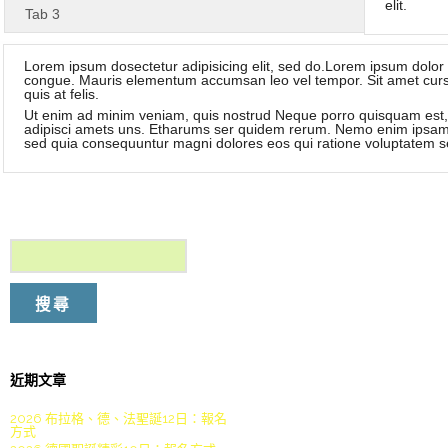
elit.
Tab 3
Lorem ipsum dosectetur adipisicing elit, sed do.Lorem ipsum dolor si
congue. Mauris elementum accumsan leo vel tempor. Sit amet cursus
quis at felis.
Ut enim ad minim veniam, quis nostrud Neque porro quisquam est, 
adipisci amets uns. Etharums ser quidem rerum. Nemo enim ipsam vo
sed quia consequuntur magni dolores eos qui ratione voluptatem s
近期文章
2026 布拉格、德、法聖誕12日：報名
方式