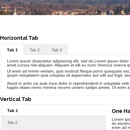
Horizontal Tab
Tab 1
Tab 2
Tab 3
Lorem ipsum dosectetur adipisicing elit, sed do.Lorem ipsum dolor 
amet cursus nisl aliquam. Aliquam et elit eu nunc rhoncus viverra qui
Ut enim ad minim veniam, quis nostrud Neque porro quisquam est, 
ipsam voluptatem quia voluptas sit aspernatur aut odit aut fugit, 
Asunt in anim uis aute irure dolor in reprehenderit in voluptate vel
fugats vitaes nemo minima rerums unsers sadips amets. Ut enim a
Vertical Tab
One Ha
Tab 1
Lorem ipsu
Tab 2
do eiusmo
enim ad m