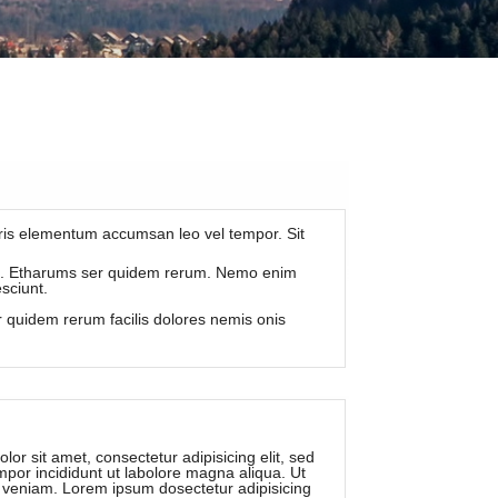
auris elementum accumsan leo vel tempor. Sit
uns. Etharums ser quidem rerum. Nemo enim
sciunt.
er quidem rerum facilis dolores nemis onis
or sit amet, consectetur adipisicing elit, sed
por incididunt ut labolore magna aliqua. Ut
veniam. Lorem ipsum dosectetur adipisicing