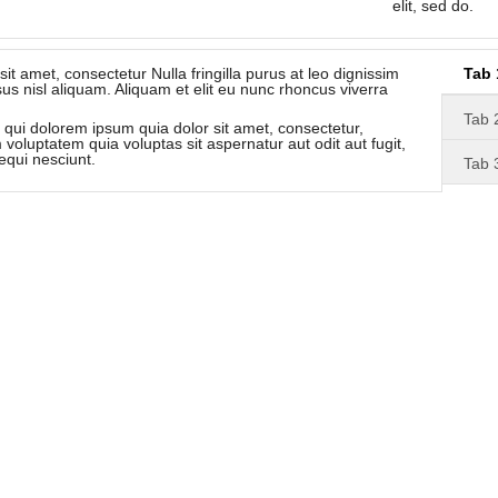
elit, sed do.
t amet, consectetur Nulla fringilla purus at leo dignissim
Tab 
 nisl aliquam. Aliquam et elit eu nunc rhoncus viverra
Tab 
qui dolorem ipsum quia dolor sit amet, consectetur,
luptatem quia voluptas sit aspernatur aut odit aut fugit,
equi nesciunt.
Tab 