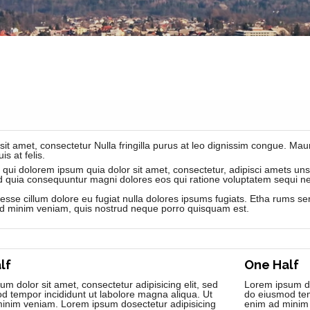
sit amet, consectetur Nulla fringilla purus at leo dignissim congue. M
s at felis.
qui dolorem ipsum quia dolor sit amet, consectetur, adipisci amets 
sed quia consequuntur magni dolores eos qui ratione voluptatem sequi ne
it esse cillum dolore eu fugiat nulla dolores ipsums fugiats. Etha rums s
d minim veniam, quis nostrud neque porro quisquam est.
lf
One Half
m dolor sit amet, consectetur adipisicing elit, sed
Lorem ipsum dol
d tempor incididunt ut labolore magna aliqua. Ut
do eiusmod tem
inim veniam. Lorem ipsum dosectetur adipisicing
enim ad minim 